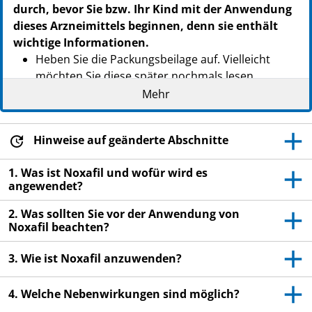
durch, bevor Sie bzw. Ihr Kind mit der Anwendung
dieses Arzneimittels beginnen, denn sie enthält
wichtige Informationen.
Heben Sie die Packungsbeilage auf. Vielleicht
möchten Sie diese später nochmals lesen.
Mehr
Wenn Sie weitere Fragen haben, wenden Sie sich
an Ihren Arzt, Apotheker oder das medizinische
Fachpersonal.
Hinweise auf geänderte Abschnitte
Dieses Arzneimittel wurde Ihnen oder Ihrem Kind
1. Was ist Noxafil und wofür wird es
persönlich verschrieben. Geben Sie es nicht an
angewendet?
Dritte weiter. Es kann anderen Menschen
schaden, auch wenn diese die gleichen
2. Was sollten Sie vor der Anwendung von
Beschwerden haben wie Sie.
Noxafil beachten?
Wenn Sie Nebenwirkungen bemerken, wenden Sie
3. Wie ist Noxafil anzuwenden?
sich an Ihren Arzt, Apotheker oder das
medizinische Fachpersonal. Dies gilt auch für
4. Welche Nebenwirkungen sind möglich?
Nebenwirkungen, die nicht in dieser