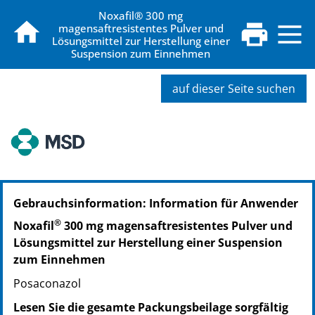
Noxafil® 300 mg
magensaftresistentes Pulver und
Lösungsmittel zur Herstellung einer
Suspension zum Einnehmen
auf dieser Seite suchen
PZN: 00834426
Gebrauchsinformation: Information für Anwender
PPN: 110083442650
®
Noxafil
300 mg magensaftresistentes Pulver und
Lösungsmittel zur Herstellung einer Suspension
zum Einnehmen
Posaconazol
Lesen Sie die gesamte Packungsbeilage sorgfältig