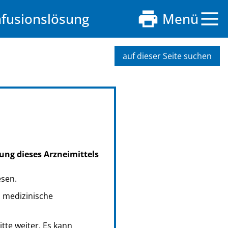
nfusionslösung
Menü
auf dieser Seite suchen
ung dieses Arzneimittels
esen.
s medizinische
tte weiter. Es kann