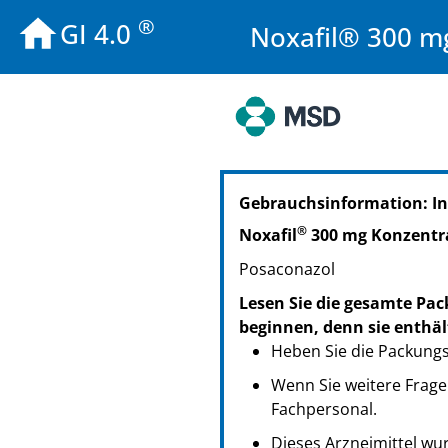
®
GI 4.0
Noxafil® 300 mg
PZN: 10006297
Gebrauchsinformation: I
PPN: 111000629764
®
Noxafil
300 mg Konzentra
Posaconazol
Lesen Sie die gesamte Pac
beginnen, denn sie enthäl
Heben Sie die Packungsb
Wenn Sie weitere Frage
Fachpersonal.
Dieses Arzneimittel wur