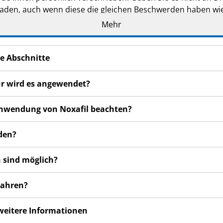
den, auch wenn diese die gleichen Beschwerden haben wie
Mehr
en bemerken, wenden Sie sich an Ihren Arzt, Apotheker od
 auch für Nebenwirkungen, die nicht in dieser Packungsbeil
e Abschnitte
ür wird es angewendet?
 Anwendung von Noxafil beachten?
den?
 sind möglich?
wahren?
 weitere Informationen