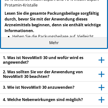
Protamin-Kristalle
Lesen Sie die gesamte Packungsbeilage sorgfältig
durch, bevor Sie mit der Anwendung dieses
Arzneimittels beginnen, denn sie enthält wichtige
Informationen.
Heben Sie die Packungsbeilage auf. Vielleicht
möchten Sie diese später nochmals lesen.
Mehr
Wenn Sie weitere Fragen haben, wenden Sie sich
an Ihren Arzt, Apotheker oder das medizinische
1. Was ist NovoMix® 30 und wofür wird es
Fachpersonal.
angewendet?
Dieses Arzneimittel wurde Ihnen persönlich
2. Was sollten Sie vor der Anwendung von
verschrieben. Geben Sie es nicht an Dritte weiter.
NovoMix® 30 beachten?
Es kann anderen Menschen schaden, auch wenn
3. Wie ist NovoMix® 30 anzuwenden?
diese die gleichen Beschwerden haben wie Sie.
Wenn Sie Nebenwirkungen bemerken, wenden Sie
4. Welche Nebenwirkungen sind möglich?
sich an Ihren Arzt, Apotheker oder das
medizinische Fachpersonal. Dies gilt auch für