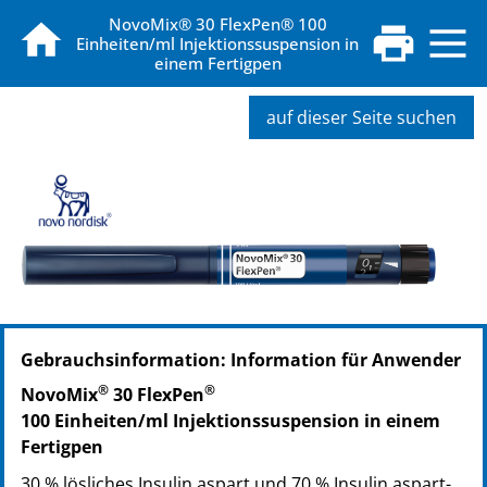
NovoMix® 30 FlexPen® 100
Einheiten/ml Injektionssuspension in
einem Fertigpen
auf dieser Seite suchen
PZN: 02430176
Gebrauchsinformation: Information für Anwender
PPN: 110243017627
NTIN: 04150024301761
®
®
NovoMix
30 FlexPen
PZN: 02430182
100 Einheiten/ml Injektionssuspension in einem
PPN: 110243018290
Fertigpen
NTIN: 04150024301822
30 % lösliches Insulin aspart und 70 % Insulin aspart-