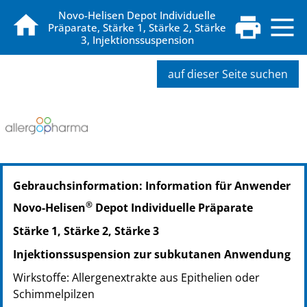
Novo-Helisen Depot Individuelle
Präparate, Stärke 1, Stärke 2, Stärke
3, Injektionssuspension
auf dieser Seite suchen
PZN: 15741699
Gebrauchsinformation: Information für Anwender
PPN: 111574169980
PZN: 15741713
®
Novo-Helisen
Depot Individuelle Präparate
PPN: 111574171340
Stärke 1, Stärke 2, Stärke 3
PZN: 15741736
PPN: 111574173693
Injektionssuspension zur subkutanen Anwendung
PZN: 15741742
Wirkstoffe: Allergenextrakte aus Epithelien oder
PPN: 111574174259
Schimmelpilzen
PZN: 15741759