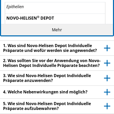
PPN: 111574175949
Epi­the­li­en
PZN: 15741765
PPN: 111574176515
®
NOVO-HELISEN
DE­POT
PZN: 15741771
306 Hundeepithelien 100 %
PPN: 111574177178
Mehr
PZN: 15741788
®
NOVO-HELISEN
DE­POT
PPN: 111574178868
1. Was sind Novo-Helisen Depot Individuelle
309 Katzenepithelien 100 %
PZN: 15741794
Präparate und wofür werden sie angewendet?
PPN: 111574179434
®
NOVO-HELISEN
DE­POT
PZN: 15741802
2. Was sollten Sie vor der Anwendung von Novo-
PPN: 111574180228
Helisen Depot Individuelle Präparate beachten?
314 Pferdeepithelien 100 %
PZN: 15741819
3. Wie sind Novo-Helisen Depot Individuelle
PPN: 111574181918
Schimmelpilze
Präparate anzuwenden?
PZN: 15741825
®
PPN: 111574182581
NOVO-HELISEN
DE­POT
4. Welche Nebenwirkungen sind möglich?
400 Alternaria alternata 100 %
5. Wie sind Novo-Helisen Depot Individuelle
Präparate aufzubewahren?
Lesen Sie die gesamte Packungsbeilage sorgfältig