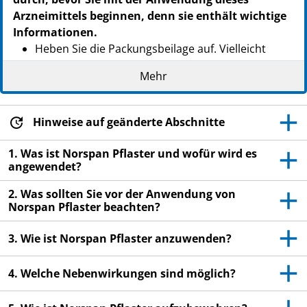
Arzneimittels beginnen, denn sie enthält wichtige
Informationen.
Heben Sie die Packungsbeilage auf. Vielleicht
möchten Sie diese später nochmals lesen.
Mehr
Wenn Sie weitere Fragen haben, wenden Sie sich
an Ihren Arzt oder Apotheker.
Hinweise auf geänderte Abschnitte
Dieses Arzneimittel wurde Ihnen persönlich
verschrieben. Geben Sie es nicht an Dritte weiter.
1. Was ist Norspan Pflaster und wofür wird es
Es kann anderen Menschen schaden, auch wenn
angewendet?
diese die gleichen Beschwerden haben wie Sie.
2. Was sollten Sie vor der Anwendung von
Wenn Sie Nebenwirkungen bemerken, wenden Sie
Norspan Pflaster beachten?
sich an Ihren Arzt oder Apotheker. Dies gilt auch
für Nebenwirkungen, die nicht in dieser
3. Wie ist Norspan Pflaster anzuwenden?
Packungsbeilage angegeben sind. Siehe Abschnitt
4.
4. Welche Nebenwirkungen sind möglich?