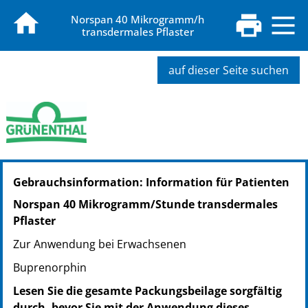
Norspan 40 Mikrogramm/h
transdermales Pflaster
auf dieser Seite suchen
PZN: 11525504
Gebrauchsinformation: Information für Patienten
PPN: 111152550409
NTIN: 04150115255041
Norspan 40 Mikrogramm/Stunde transdermales
PZN: 11525510
Pflaster
PPN: 111152551072
Zur Anwendung bei Erwachsenen
NTIN: 04150115255102
PZN: 11525527
Buprenorphin
PPN: 111152552762
Lesen Sie die gesamte Packungsbeilage sorgfältig
NTIN: 04150115255270
durch, bevor Sie mit der Anwendung dieses