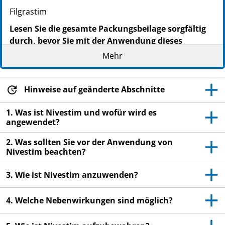
Filgrastim
Lesen Sie die gesamte Packungsbeilage sorgfältig
durch, bevor Sie mit der Anwendung dieses
Arzneimittels beginnen, denn sie enthält wichtige
Mehr
Informationen.
Heben Sie die Packungsbeilage auf. Vielleicht
möchten Sie diese später nochmals lesen.
Hinweise auf geänderte Abschnitte
Wenn Sie weitere Fragen haben, wenden Sie sich
1. Was ist Nivestim und wofür wird es
an Ihren Arzt, Apotheker oder das medizinische
angewendet?
Fachpersonal.
2. Was sollten Sie vor der Anwendung von
Dieses Arzneimittel wurde Ihnen persönlich
Nivestim beachten?
verschrieben. Geben Sie es nicht an Dritte weiter.
Es kann anderen Menschen schaden, auch wenn
3. Wie ist Nivestim anzuwenden?
diese die gleichen Beschwerden haben wie Sie.
4. Welche Nebenwirkungen sind möglich?
Wenn Sie Nebenwirkungen bemerken, wenden Sie
sich an Ihren Arzt, Apotheker oder das
medizinische Fachpersonal. Dies gilt auch für