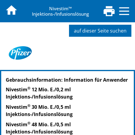
Nivestim™
Injektions-/Infusionslösung
auf dieser Seite suchen
PZN: 06439458
Gebrauchsinformation: Information für Anwender
PPN: 110643945851
®
Nivestim
12 Mio. E./0,2 ml
Injektions-/Infusionslösung
®
Nivestim
30 Mio. E./0,5 ml
Injektions-/Infusionslösung
®
Nivestim
48 Mio. E./0,5 ml
Injektions-/Infusionslösung