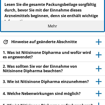
Lesen Sie die gesamte Packungsbeilage sorgfältig
durch, bevor Sie mit der Einnahme dieses
Arzneimittels beginnen, denn sie enthält wichtige
Informationen.
Mehr
Heben Sie die Packungsbeilage auf. Vielleicht
möchten Sie diese später nochmals lesen.
Wenn Sie weitere Fragen haben, wenden Sie sich
Hinweise auf geänderte Abschnitte
an Ihren Arzt, Apotheker oder das medizinische
Fachpersonal.
1. Was ist Nitisinone Dipharma und wofür wird
es angewendet?
Dieses Arzneimittel wurde Ihnen persönlich
verschrieben. Geben Sie es nicht an Dritte weiter.
2. Was sollten Sie vor der Einnahme von
Nitisinone Dipharma beachten?
Es kann anderen Menschen schaden, auch wenn
diese die gleichen Beschwerden haben wie Sie.
3. Wie ist Nitisinone Dipharma einzunehmen?
Wenn Sie Nebenwirkungen bemerken, wenden Sie
sich an Ihren Arzt, oder Apotheker. Dies gilt auch
4. Welche Nebenwirkungen sind möglich?
für Nebenwirkungen, die nicht in dieser
Packungsbeilage angegeben sind. Siehe Abschnitt