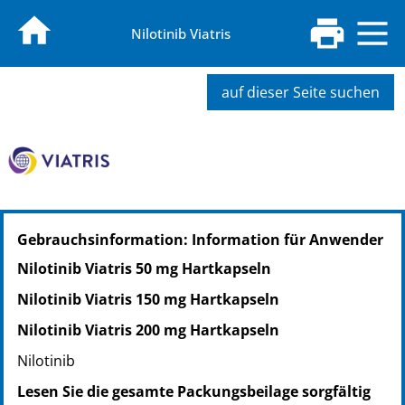
Nilotinib Viatris
auf dieser Seite suchen
PZN: 19368406
Gebrauchsinformation: Information für Anwender
PPN: 111936840605
NTIN: 04150193684061
Nilotinib Viatris 50 mg Hartkapseln
PZN: 19368398
Nilotinib Viatris 150 mg Hartkapseln
PPN: 111936839811
NTIN: 04150193683989
Nilotinib Viatris 200 mg Hartkapseln
Nilotinib
Lesen Sie die gesamte Packungsbeilage sorgfältig