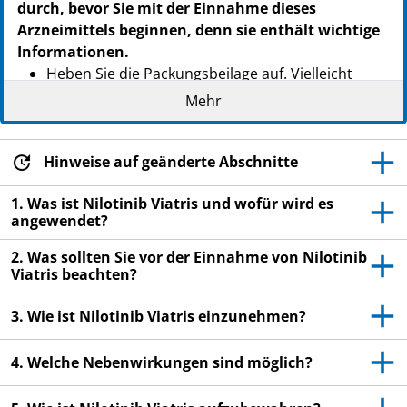
durch, bevor Sie mit der Einnahme dieses
Arzneimittels beginnen, denn sie enthält wichtige
Informationen.
Heben Sie die Packungsbeilage auf. Vielleicht
möchten Sie diese später nochmals lesen.
Mehr
Wenn Sie weitere Fragen haben, wenden Sie sich
an Ihren Arzt oder Apotheker.
Hinweise auf geänderte Abschnitte
Dieses Arzneimittel wurde Ihnen persönlich
verschrieben. Geben Sie es nicht an Dritte weiter.
1. Was ist Nilotinib Viatris und wofür wird es
angewendet?
Es kann anderen Menschen schaden, auch wenn
diese die gleichen Beschwerden haben wie Sie.
2. Was sollten Sie vor der Einnahme von Nilotinib
Viatris beachten?
Wenn Sie Nebenwirkungen bemerken, wenden Sie
sich an Ihren Arzt oder Apotheker. Dies gilt auch
3. Wie ist Nilotinib Viatris einzunehmen?
für Nebenwirkungen, die nicht in dieser
Packungsbeilage angegeben sind. Siehe Abschnitt
4. Welche Nebenwirkungen sind möglich?
4.