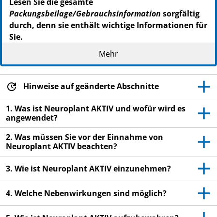
Lesen Sie die gesamte
Packungsbeilage/Gebrauchsinformation
sorgfältig
durch, denn sie enthält wichtige Informationen für
Sie.
Dieses Arzneimittel ist auch ohne ärztliche
Mehr
Verschreibung erhältlich. Um einen bestmöglichen
Behandlungserfolg zu erzielen, muss Neuroplant
AKTIV jedoch vorschriftsmäßig angewendet werden.
Hinweise auf geänderte Abschnitte
- Heben Sie die
Packungsbeilage
auf. Vielleicht möchten
1. Was ist Neuroplant AKTIV und wofür wird es
Sie diese später nochmals lesen.
angewendet?
- Fragen Sie Ihren Apotheker, wenn Sie weitere
2. Was müssen Sie vor der Einnahme von
Informationen oder einen Rat benötigen.
Neuroplant AKTIV beachten?
- Wenn sich Ihr Krankheitsbild verschlimmert oder
keine Besserung eintritt, müssen Sie einen Arzt
3. Wie ist Neuroplant AKTIV einzunehmen?
aufsuchen.
4. Welche Nebenwirkungen sind möglich?