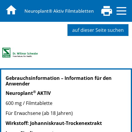
Neuroplant® Aktiv Filmtabletten
auf dieser Seite suchen
PZN: 01018491
Gebrauchsinformation – Information für den
PPN: 110101849140
Anwender
NTIN: 04150010184910
®
PZN: 07751985
Neuroplant
AKTIV
PPN: 110775198566
600 mg / Filmtablette
NTIN: 04150077519854
Für Erwachsene (ab 18 Jahren)
PZN: 07751991
PPN: 110775199132
Wirkstoff: Johanniskraut-Trockenextrakt
NTIN: 04150077519915