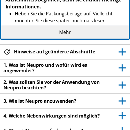
Informationen.
Heben Sie die Packungsbeilage auf. Vielleicht
möchten Sie diese später nochmals lesen.
Wenn Sie weitere Fragen haben, wenden Sie sich
Mehr
an Ihren Arzt, Apotheker oder das medizinische
Fachpersonal.
Hinweise auf geänderte Abschnitte
Dieses Arzneimittel wurde Ihnen persönlich
verschrieben. Geben Sie es nicht an Dritte weiter.
1. Was ist Neupro und wofür wird es
Es kann anderen Menschen schaden, auch wenn
angewendet?
diese die gleichen Beschwerden haben wie Sie.
2. Was sollten Sie vor der Anwendung von
Wenn Sie Nebenwirkungen bemerken, wenden Sie
Neupro beachten?
sich an Ihren Arzt, Apotheker oder das
medizinische Fachpersonal. Dies gilt auch für
3. Wie ist Neupro anzuwenden?
Nebenwirkungen, die nicht in dieser
Packungsbeilage angegeben sind. Siehe Abschnitt
4. Welche Nebenwirkungen sind möglich?
4.