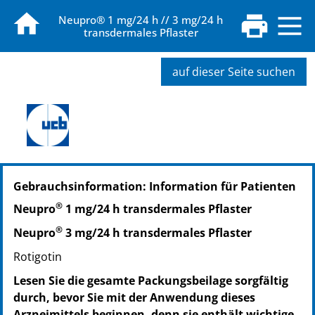
Neupro® 1 mg/24 h // 3 mg/24 h
transdermales Pflaster
auf dieser Seite suchen
PZN: 01699717
Gebrauchsinformation: Information für Patienten
PPN: 110169971756
PZN: 01699723
®
Neupro
1 mg/24 h transdermales Pflaster
PPN: 110169972322
®
Neupro
3 mg/24 h transdermales Pflaster
PZN: 01699752
PPN: 110169975241
Rotigotin
Lesen Sie die gesamte Packungsbeilage sorgfältig
durch, bevor Sie mit der Anwendung dieses
Arzneimittels beginnen, denn sie enthält wichtige