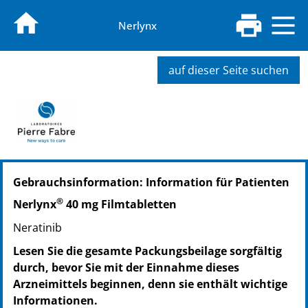
Nerlynx
auf dieser Seite suchen
PZN: 15869040
Gebrauchsinformation: Information für Patienten
PPN: 111586904058
NTIN: 04150158690403
®
Nerlynx
40 mg Filmtabletten
Neratinib
Lesen Sie die gesamte Packungsbeilage sorgfältig
durch, bevor Sie mit der Einnahme dieses
Arzneimittels beginnen, denn sie enthält wichtige
Informationen.