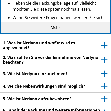
Heben Sie die Packungsbeilage auf. Vielleicht
möchten Sie diese später nochmals lesen.
Wenn Sie weitere Fragen haben, wenden Sie sich
an Ihren Arzt oder Apotheker.
Mehr
Dieses Arzneimittel wurde Ihnen persönlich
verschrieben. Geben Sie es nicht an Dritte weiter.
1. Was ist Nerlynx und wofür wird es
Es kann anderen Menschen schaden, auch wenn
angewendet?
diese die gleichen Beschwerden haben wie Sie.
2. Was sollten Sie vor der Einnahme von Nerlynx
Wenn Sie Nebenwirkungen bemerken, wenden Sie
beachten?
sich an Ihren Arzt oder Apotheker. Dies gilt auch
für Nebenwirkungen, die nicht in dieser
3. Wie ist Nerlynx einzunehmen?
Packungsbeilage angegeben sind. Siehe Abschnitt
4.
4. Welche Nebenwirkungen sind möglich?
5. Wie ist Nerlynx aufzubewahren?
6. Inhalt der Packung und weitere Informationen