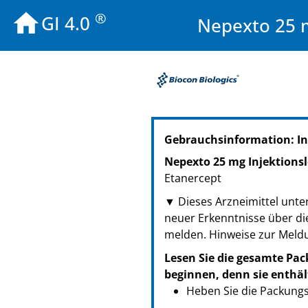
®
GI 4.0
Nepexto 25 m
PZN: 16487671
Gebrauchsinformation: I
PPN: 111648767135
NTIN: 04150164876716
Nepexto 25 mg Injektionslö
PZN: 16487688
Etanercept
PPN: 111648768825
▼ Dieses Arzneimittel unter
NTIN: 04150164876884
neuer Erkenntnisse über di
melden. Hinweise zur Meld
Lesen Sie die gesamte Pac
beginnen, denn sie enthäl
Heben Sie die Packungsb