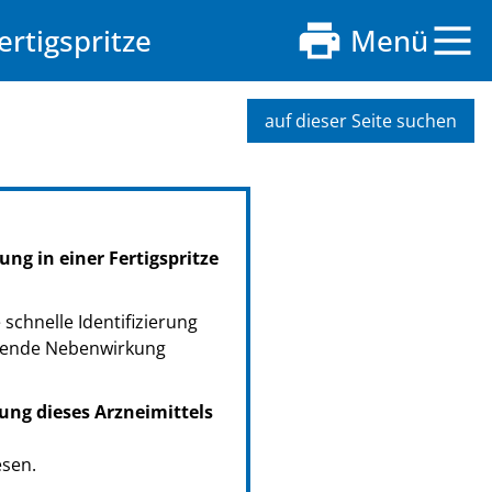
rtigspritze
Menü
auf dieser Seite suchen
ng in einer Fertigspritze
schnelle Identifizierung
retende Nebenwirkung
ung dieses Arzneimittels
esen.