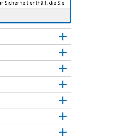
 Sicherheit enthält, die Sie
s medizinische
n. Geben Sie es nicht an
Beschwerden haben wie Sie
 Dies gilt auch für
itt 4.