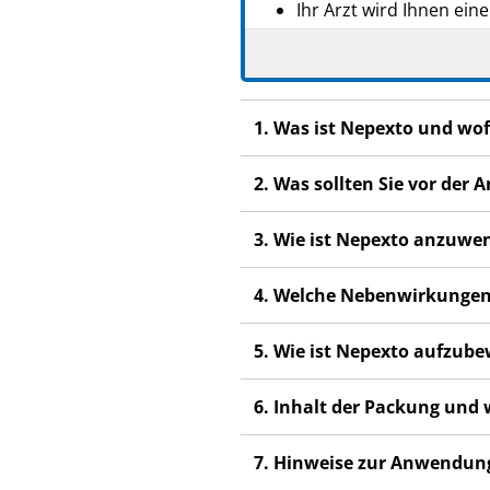
Ihr Arzt wird Ihnen ein
vor und während der B
Wenn Sie weitere Frage
Fachpersonal.
1. Was ist Nepexto und wo
Dieses Arzneimittel wu
Dritte weiter. Es kann
2. Was sollten Sie vor de
oder das von Ihnen bet
Wenn Sie Nebenwirkunge
3. Wie ist Nepexto anzuwe
Nebenwirkungen, die ni
4. Welche Nebenwirkungen
5. Wie ist Nepexto aufzub
6. Inhalt der Packung und
7. Hinweise zur Anwendun