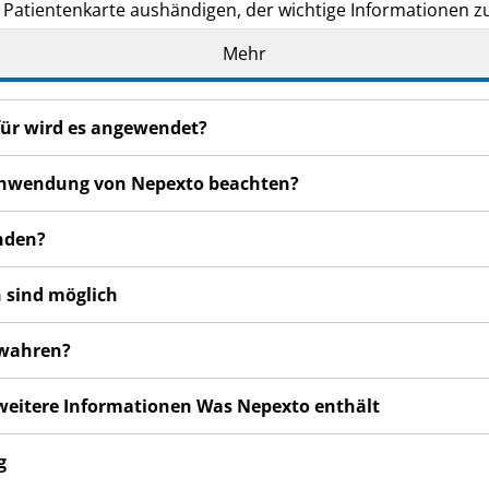
e Patientenkarte aushändigen, der wichtige Informationen zur
ehandlung mit Nepexto beachten müssen.
Mehr
n haben, wenden Sie sich an Ihren Arzt, Apotheker oder da
für wird es angewendet?
rde Ihnen oder einem von Ihnen betreuten Kind verschriebe
 anderen Menschen schaden, auch wenn diese die gleichen 
r Anwendung von Nepexto beachten?
reute Kind.
n bemerken, wenden Sie sich an Ihren Arzt oder Apotheker.
nden?
cht in dieser Packungsbeilage angegeben sind. Siehe Abschn
 sind möglich
ewahren?
 weitere Informationen Was Nepexto enthält
g