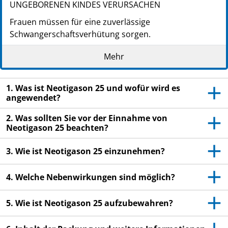
UNGEBORENEN KINDES VERURSACHEN
Frauen müssen für eine zuverlässige
Schwangerschaftsverhütung sorgen.
Nicht einnehmen, wenn Sie schwanger sind oder
Mehr
vermuten schwanger zu sein.
Lesen Sie die gesamte Packungsbeilage sorgfältig
1. Was ist Neotigason 25 und wofür wird es
durch, bevor Sie mit der Einnahme dieses
angewendet?
Arzneimittels beginnen, denn sie enthält wichtige
Informationen.
2. Was sollten Sie vor der Einnahme von
Neotigason 25 beachten?
Heben Sie die Packungsbeilage auf. Vielleicht
möchten Sie diese später nochmals lesen.
3. Wie ist Neotigason 25 einzunehmen?
Wenn Sie weitere Fragen haben, wenden Sie sich
an Ihren Arzt oder Apotheker.
4. Welche Nebenwirkungen sind möglich?
Dieses Arzneimittel wurde Ihnen persönlich
verschrieben. Geben Sie es nicht an Dritte weiter.
5. Wie ist Neotigason 25 aufzubewahren?
Es kann anderen Menschen schaden, auch wenn
diese die gleichen Beschwerden haben wie Sie.