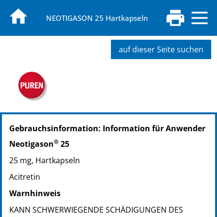
NEOTIGASON 25 Hartkapseln
auf dieser Seite suchen
PZN: 04521888
Gebrauchsinformation: Information für Anwender
PPN: 110452188842
NTIN: 04150045218888
®
Neotigason
25
PZN: 04521894
25 mg, Hartkapseln
PPN: 110452189408
NTIN: 04150045218949
Acitretin
PZN: 11328525
Warnhinweis
PPN: 111132852552
KANN SCHWERWIEGENDE SCHÄDIGUNGEN DES
NTIN: 04150113285255