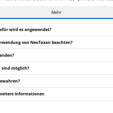
Mehr
en bemerken, wenden Sie sich an Ihren Arzt, Apotheker od
 auch für Nebenwirkungen, die nicht in dieser Packungsbeil
ofür wird es angewendet?
r Anwendung von NeoTaxan beachten?
wenden?
 sind möglich?
ubewahren?
 weitere Informationen