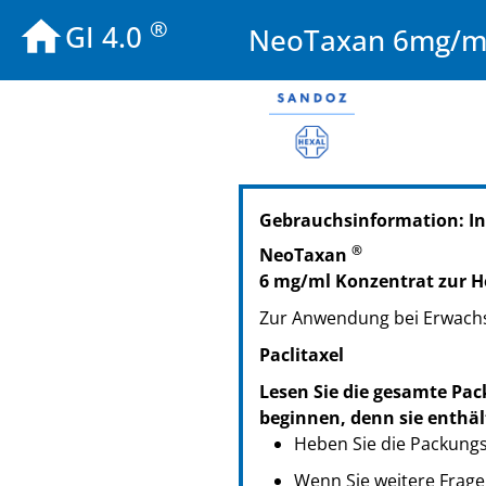
®
GI 4.0
NeoTaxan 6mg/ml
PZN: 03062711
Gebrauchsinformation: I
PPN: 110306271181
NTIN: 04150030627114
®
NeoTaxan
PZN: 03063188
6 mg/ml Konzentrat zur He
PPN: 110306318885
Zur Anwendung bei Erwach
NTIN: 04150030631883
PZN: 03062705
Paclitaxel
PPN: 110306270518
Lesen Sie die gesamte Pac
NTIN: 04150030627053
beginnen, denn sie enthäl
Heben Sie die Packungsb
Wenn Sie weitere Frage