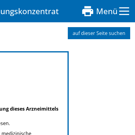
sungskonzentrat
Menü
auf dieser Seite suchen
ung dieses Arzneimittels
esen.
s medizinische