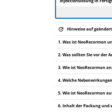
Injektionslösung in Fertig
Epoetin beta
Lesen Sie die gesamte Pac
beginnen, denn sie enthäl
Hinweise auf geändert
Heben Sie die Packungsb
Wenn Sie weitere Frage
1. Was ist NeoRecormon u
Dieses Arzneimittel wur
anderen Menschen scha
2. Was sollten Sie vor d
Wenn Sie Nebenwirkunge
Nebenwirkungen, die ni
3. Wie ist NeoRecormon a
4. Welche Nebenwirkungen
5. Wie ist NeoRecormon a
6. Inhalt der Packung und