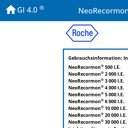
®
GI 4.0
NeoRecormon® 
PZN: 08778101
Gebrauchsinformation: I
PPN: 110877810142
NTIN: 04150087781012
®
NeoRecormon
500 I.E.
®
NeoRecormon
2 000 I.E.
®
NeoRecormon
3 000 I.E.
®
NeoRecormon
4 000 I.E.
®
NeoRecormon
5 000 I.E.
®
NeoRecormon
6 000 I.E.
®
NeoRecormon
10 000 I.E.
®
NeoRecormon
20 000 I.E.
®
NeoRecormon
30 000 I.E.