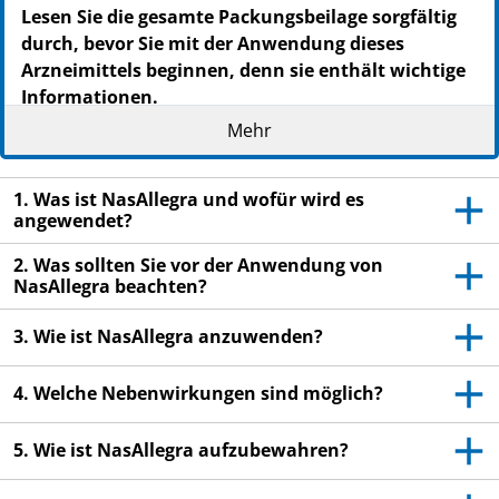
Lesen Sie die gesamte Packungsbeilage sorgfältig
durch, bevor Sie mit der Anwendung dieses
Arzneimittels beginnen, denn sie enthält wichtige
Informationen.
Wenden Sie dieses Arzneimittel immer genau wie in
Mehr
dieser Packungsbeilage beschrieben bzw. genau nach
Anweisung Ihres Arztes oder Apothekers an.
1. Was ist NasAllegra und wofür wird es
Heben Sie die Packungsbeilage auf. Vielleicht
angewendet?
möchten Sie diese später nochmals lesen.
2. Was sollten Sie vor der Anwendung von
Fragen Sie Ihren Apotheker, wenn Sie weitere
NasAllegra beachten?
Informationen oder einen Rat benötigen.
3. Wie ist NasAllegra anzuwenden?
Wenn Sie Nebenwirkungen bemerken, wenden Sie
sich an Ihren Arzt oder Apotheker. Dies gilt auch
4. Welche Nebenwirkungen sind möglich?
für Nebenwirkungen, die nicht in dieser
Packungsbeilage angegeben sind. Siehe Abschnitt
5. Wie ist NasAllegra aufzubewahren?
4.
Wenn Sie sich nicht besser oder gar schlechter