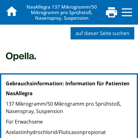
NasAllegra 137 Mikrogramm/50
Mikrogramm pro Sprühstoß,
Nasenspray, Suspension
auf dieser Seite suchen
PZN: 19759348
Gebrauchsinformation: Information für Patienten
PPN: 111975934883
NasAllegra
137 Mikrogramm/50 Mikrogramm pro Sprühstoß,
Nasenspray, Suspension
Für Erwachsene
Azelastinhydrochlorid/Fluticasonpropionat