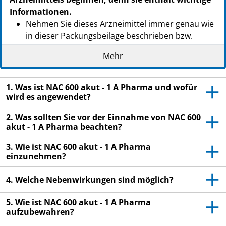
Informationen.
Nehmen Sie dieses Arzneimittel immer genau wie
in dieser Packungsbeilage beschrieben bzw.
genau nach Anweisung Ihres Arztes oder
Mehr
Apothekers ein.
Heben Sie die Packungsbeilage auf. Vielleicht
1. Was ist NAC 600 akut - 1 A Pharma und wofür
möchten Sie diese später nochmals lesen.
wird es angewendet?
Fragen Sie Ihren Apotheker, wenn Sie weitere
2. Was sollten Sie vor der Einnahme von NAC 600
Informationen oder einen Rat benötigen.
akut - 1 A Pharma beachten?
Wenn Sie Nebenwirkungen bemerken, wenden Sie
3. Wie ist NAC 600 akut - 1 A Pharma
sich an Ihren Arzt oder Apotheker. Dies gilt auch
einzunehmen?
für Nebenwirkungen, die nicht in dieser
Packungsbeilage angegeben sind. Siehe Abschnitt
4. Welche Nebenwirkungen sind möglich?
4.
Wenn Sie sich nach 4-5 Tagen nicht besser oder
5. Wie ist NAC 600 akut - 1 A Pharma
aufzubewahren?
gar schlechter fühlen, wenden Sie sich an Ihren
Arzt.