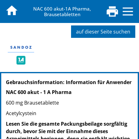
NAC 600 akut-1A Pharma,
Brausetabletten
auf dieser Seite suchen
PZN: 00562755
Gebrauchsinformation: Information für Anwender
PPN: 110056275583
PZN: 00562761
NAC 600 akut - 1 A Pharma
PPN: 110056276149
600 mg Brausetablette
Acetylcystein
Lesen Sie die gesamte Packungsbeilage sorgfältig
durch, bevor Sie mit der Einnahme dieses
Arzneimittels beginnen, denn sie enthält wichtige