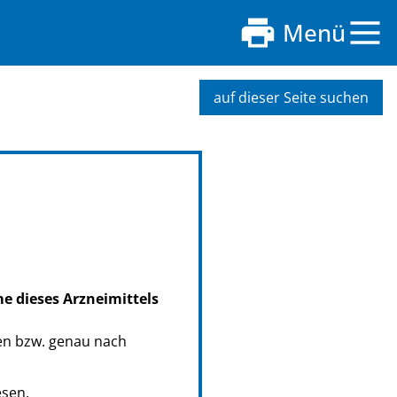
Menü
auf dieser Seite suchen
me dieses Arzneimittels
en bzw. genau nach
esen.