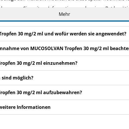
eker, wenn Sie weitere Informationen oder einen Rat benöti
Mehr
n bemerken, wenden Sie sich an Ihren Arzt oder Apotheker.
cht in dieser Packungsbeilage angegeben sind. Siehe Abschn
ropfen 30 mg/2 ml und wofür werden sie angewendet?
5 Tagen nicht besser oder gar schlechter fühlen, wenden Sie 
r Einnahme von MUCOSOLVAN Tropfen 30 mg/2 ml beachte
ropfen 30 mg/2 ml einzunehmen?
 sind möglich?
ropfen 30 mg/2 ml aufzubewahren?
 weitere Informationen