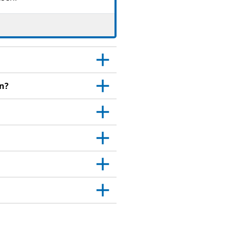
gen.
 Dies gilt auch für
itt 4.
sich an Ihren Arzt.
n?