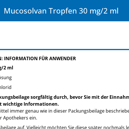
Mucosolvan Tropfen 30 mg/2 ml
: INFORMATION FÜR ANWENDER
g/2 ml
ösung
lorid
kungsbeilage sorgfältig durch, bevor Sie mit der Einnah
t wichtige Informationen.
ttel immer genau wie in dieser Packungsbeilage beschrieb
r Apothekers ein.
eilage auf. Vielleicht möchten Sie diese später nochmals l