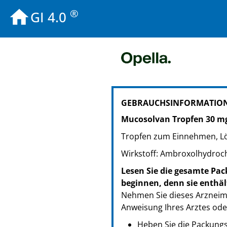
®
GI 4.0
PZN: 00743474
GEBRAUCHSINFORMATION
PPN: 110074347471
Mucosolvan Tropfen 30 m
Tropfen zum Einnehmen, L
Wirkstoff: Ambroxolhydroch
Lesen Sie die gesamte Pac
beginnen, denn sie enthäl
Nehmen Sie dieses Arzneimi
Anweisung Ihres Arztes ode
Heben Sie die Packungsb