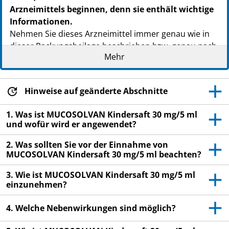
Arzneimittels beginnen, denn sie enthält wichtige
Informationen.
Nehmen Sie dieses Arzneimittel immer genau wie in
dieser Packungsbeilage beschrieben bzw. genau nach
Mehr
Anweisung Ihres Arztes oder Apothekers ein.
Heben Sie die Packungsbeilage auf. Vielleicht
möchten Sie diese später nochmals lesen.
Hinweise auf geänderte Abschnitte
Fragen Sie Ihren Apotheker, wenn Sie weitere
1. Was ist MUCOSOLVAN Kindersaft 30 mg/5 ml
Informationen oder einen Rat benötigen.
und wofür wird er angewendet?
Wenn Sie Nebenwirkungen bemerken, wenden Sie
2. Was sollten Sie vor der Einnahme von
sich an Ihren Arzt oder Apotheker. Dies gilt auch
MUCOSOLVAN Kindersaft 30 mg/5 ml beachten?
für Nebenwirkungen, die nicht in dieser
Packungsbeilage angegeben sind. Siehe Abschnitt
3. Wie ist MUCOSOLVAN Kindersaft 30 mg/5 ml
4.
einzunehmen?
Wenn Sie sich nach 4 – 5 Tagen nicht besser oder
4. Welche Nebenwirkungen sind möglich?
gar schlechter fühlen, wenden Sie sich an Ihren
Arzt.