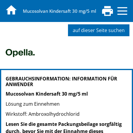
Mucosolvan Kindersaft 30 mg/5 ml
auf dieser Seite suchen
PZN: 02807988
GEBRAUCHSINFORMATION: INFORMATION FÜR
PPN: 110280798893
ANWENDER
PZN: 02808002
PPN: 110280800268
Mucosolvan Kindersaft 30 mg/5 ml
Lösung zum Einnehmen
Wirkstoff: Ambroxolhydrochlorid
Lesen Sie die gesamte Packungsbeilage sorgfältig
durch, bevor Sie mit der Einnahme dieses