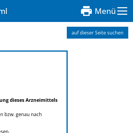
ml
Menü
auf dieser Seite suchen
ung dieses Arzneimittels
en bzw. genau nach
esen.