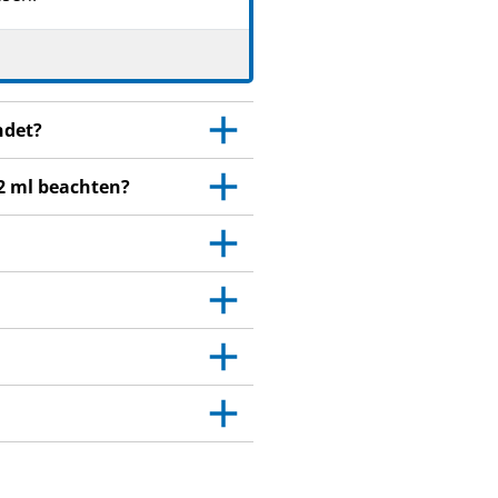
gen.
 Dies gilt auch für
itt 4.
ndet?
sich an Ihren Arzt.
2 ml beachten?