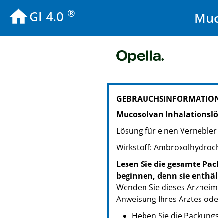
®
GI 4.0
Muc
PZN: 02157177
GEBRAUCHSINFORMATION
PPN: 110215717790
Mucosolvan Inhalationsl
Lösung für einen Vernebler
Wirkstoff: Ambroxolhydroch
Lesen Sie die gesamte Pac
beginnen, denn sie enthäl
Wenden Sie dieses Arzneimi
Anweisung Ihres Arztes ode
Heben Sie die Packungsb