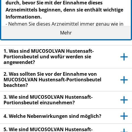
durch, bevor Sie mit der Einnahme dieses
Arzneimittels beginnen, denn sie enthält wichtige
Informationen.
- Nehmen Sie dieses Arzneimittel immer genau wie in
der Packungsbeilage beschrieben oder von Ihrem Arzt
Mehr
oder Apotheker empfohlen ein.
Heben Sie die Packungsbeilage auf. Vielleicht
1. Was sind MUCOSOLVAN Hustensaft-
möchten Sie diese später nochmals lesen.
Portionsbeutel und wofür werden sie
angewendet?
Fragen Sie Ihren Apotheker, wenn Sie weitere
Informationen oder einen Rat benötigen.
2. Was sollten Sie vor der Einnahme von
MUCOSOLVAN Hustensaft-Portionsbeutel
Wenn Sie Nebenwirkungen bemerken, wenden Sie
beachten?
sich an Ihren Arzt oder Apotheker. Dies gilt auch
für Nebenwirkungen, die nicht in dieser
3. Wie sind MUCOSOLVAN Hustensaft-
Portionsbeutel einzunehmen?
Packungsbeilage angegeben sind. Siehe Abschnitt
4.
4. Welche Nebenwirkungen sind möglich?
Wenn Sie sich nach 4-5 Tagen nicht besser oder
gar schlechter fühlen, wenden Sie sich an Ihren
5. Wie sind MUCOSOLVAN Hustensaft-