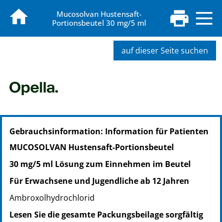
Mucosolvan Hustensaft-
Portionsbeutel 30 mg/5 ml
auf dieser Seite suchen
PZN: 19270239
Gebrauchsinformation: Information für Patienten
PPN: 111927023984
PZN: 15238871
MUCOSOLVAN Hustensaft-Portionsbeutel
PPN: 111523887109
30 mg/5 ml Lösung zum Einnehmen im Beutel
Für Erwachsene und Jugendliche ab 12 Jahren
Ambroxolhydrochlorid
Lesen Sie die gesamte Packungsbeilage sorgfältig