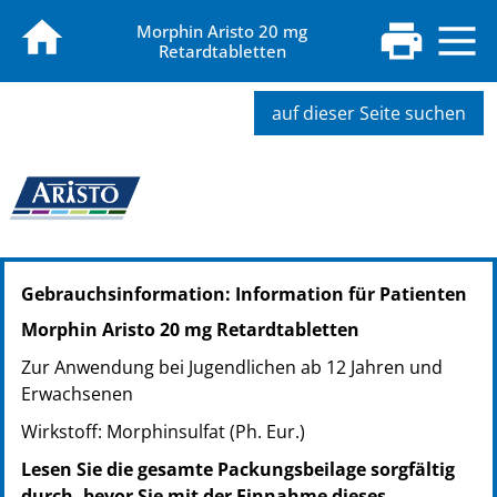
Morphin Aristo 20 mg
Retardtabletten
auf dieser Seite suchen
PZN: 14405284
Gebrauchsinformation: Information für Patienten
PPN: 111440528457
PZN: 14405290
Morphin Aristo 20 mg Retardtabletten
PPN: 111440529023
Zur Anwendung bei Jugendlichen ab 12 Jahren und
PZN: 14405309
Erwachsenen
PPN: 111440530941
Wirkstoff: Morphinsulfat (Ph. Eur.)
Lesen Sie die gesamte Packungsbeilage sorgfältig
durch, bevor Sie mit der Einnahme dieses