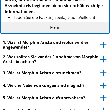
Arzneimittels beginnen, denn sie enthält wichtige
Informationen.
Heben Sie die Packungsbeilage auf. Vielleicht
möchten Sie diese später nochmals lesen.
Mehr
Wenn Sie weitere Fragen haben, wenden Sie sich
an Ihren Arzt oder Apotheker.
1. Was ist Morphin Aristo und wofür wird es
Dieses Arzneimittel wurde Ihnen persönlich
angewendet?
verschrieben. Geben Sie es nicht an Dritte weiter.
2. Was sollten Sie vor der Einnahme von Morphin
Es kann anderen Menschen schaden, auch wenn
Aristo beachten?
diese die gleichen Beschwerden haben wie Sie.
Wenn Sie Nebenwirkungen bemerken, wenden Sie
3. Wie ist Morphin Aristo einzunehmen?
sich an Ihren Arzt oder Apotheker. Dies gilt auch
für Nebenwirkungen, die nicht in dieser
4. Welche Nebenwirkungen sind möglich?
Packungsbeilage angegeben sind. Siehe Abschnitt
4.
5. Wie ist Morphin Aristo aufzubewahren?