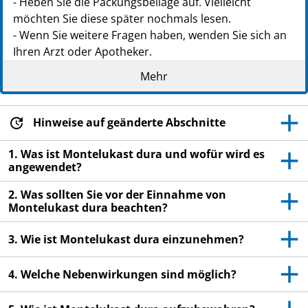
- Heben Sie die Packungsbeilage auf. Vielleicht
möchten Sie diese später nochmals lesen.
- Wenn Sie weitere Fragen haben, wenden Sie sich an
Ihren Arzt oder Apotheker.
- Dieses Arzneimittel wurde Ihnen persönlich
Mehr
verschrieben. Geben Sie es nicht an Dritte weiter. Es
kann anderen Menschen schaden, auch wenn diese
die gleichen Beschwerden haben wie Sie.
Hinweise auf geänderte Abschnitte
Wenn Sie Nebenwirkungen bemerken, wenden Sie
1. Was ist Montelukast dura und wofür wird es
sich an Ihren Arzt. Dies gilt auch für
angewendet?
Nebenwirkungen, die nicht in dieser
Packungsbeilage angegeben sind. Siehe
2. Was sollten Sie vor der Einnahme von
Abschnitt 4.
Montelukast dura beachten?
3. Wie ist Montelukast dura einzunehmen?
4. Welche Nebenwirkungen sind möglich?