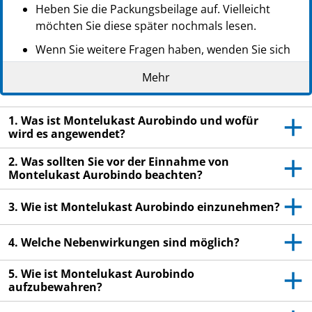
Heben Sie die Packungsbeilage auf. Vielleicht
möchten Sie diese später nochmals lesen.
Wenn Sie weitere Fragen haben, wenden Sie sich
an Ihren Arzt oder Apotheker
Mehr
Dieses Arzneimittel wurde Ihnen persönlich
verschrieben. Geben Sie es nicht an Dritte weiter.
1. Was ist Montelukast Aurobindo und wofür
Es kann anderen Menschen schaden, auch wenn
wird es angewendet?
diese die gleichen Beschwerden haben wie Sie.
2. Was sollten Sie vor der Einnahme von
Wenn Sie Nebenwirkungen bemerken, wenden Sie
Montelukast Aurobindo beachten?
sich an Ihren Arzt oder Apotheker. Dies gilt auch
für Nebenwirkungen, die nicht in dieser
3. Wie ist Montelukast Aurobindo einzunehmen?
Packungsbeilage angegeben sind. Siehe Abschnitt
4.
4. Welche Nebenwirkungen sind möglich?
5. Wie ist Montelukast Aurobindo
aufzubewahren?