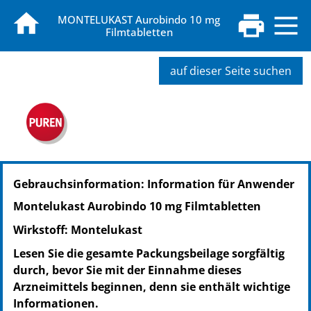
MONTELUKAST Aurobindo 10 mg
Filmtabletten
auf dieser Seite suchen
PZN: 00062596
Gebrauchsinformation: Information für Anwender
PPN: 110006259686
NTIN: 04150000625966
Montelukast Aurobindo 10 mg Filmtabletten
PZN: 00062780
Wirkstoff: Montelukast
PPN: 110006278028
NTIN: 04150000627809
Lesen Sie die gesamte Packungsbeilage sorgfältig
PZN: 00063638
durch, bevor Sie mit der Einnahme dieses
PPN: 110006363865
Arzneimittels beginnen, denn sie enthält wichtige
NTIN: 04150000636382
Informationen.