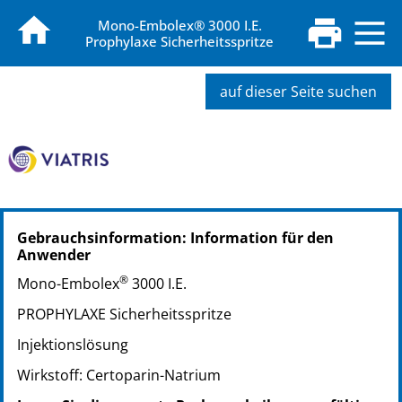
Mono-Embolex® 3000 I.E.
Prophylaxe Sicherheitsspritze
auf dieser Seite suchen
PZN: 01454358
Gebrauchsinformation: Information für den
PPN: 110145435888
Anwender
NTIN: 04150014543584
®
PZN: 01454364
Mono-Embolex
3000 I.E.
PPN: 110145436454
PROPHYLAXE Sicherheitsspritze
NTIN: 04150014543645
Injektionslösung
PZN: 01454418
PPN: 110145441857
Wirkstoff: Certoparin-Natrium
NTIN: 04150014544185