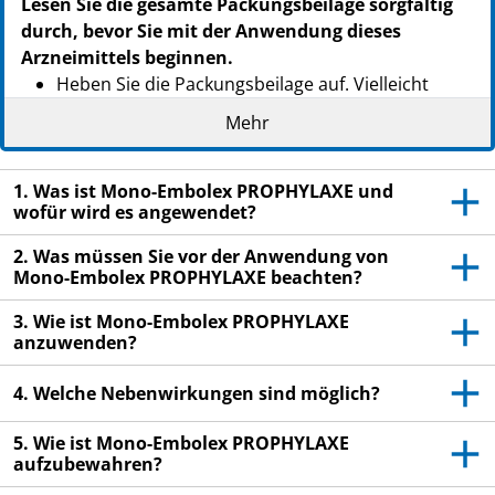
Lesen Sie die gesamte Packungsbeilage sorgfältig
PZN: 01454424
durch, bevor Sie mit der Anwendung dieses
PPN: 110145442423
Arzneimittels beginnen.
NTIN: 04150014544246
Heben Sie die Packungsbeilage auf. Vielleicht
PZN: 09760132
möchten Sie diese später nochmals lesen.
PPN: 110976013217
Mehr
NTIN: 04150097601324
Wenn Sie weitere Fragen haben, wenden Sie sich
an Ihren Arzt oder Apotheker.
1. Was ist Mono-Embolex PROPHYLAXE und
wofür wird es angewendet?
Dieses Arzneimittel wurde Ihnen persönlich
verschrieben. Geben Sie es nicht an Dritte weiter.
2. Was müssen Sie vor der Anwendung von
Es kann anderen Menschen schaden, auch wenn
Mono-Embolex PROPHYLAXE beachten?
diese vermeintlich die gleichen Beschwerden
haben wie Sie.
3. Wie ist Mono-Embolex PROPHYLAXE
anzuwenden?
Wenn eine der aufgeführten oder andere
Nebenwirkungen Sie beeinträchtigen, informieren
4. Welche Nebenwirkungen sind möglich?
Sie bitte Ihren Arzt oder Apotheker. Siehe
Abschnitt 4.
5. Wie ist Mono-Embolex PROPHYLAXE
aufzubewahren?
Hinweis:
Kursiv geschriebene Textstellen
stellen