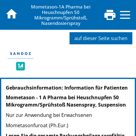
Mometason-1A Pharma bei
Heuschnupfen 50
Mikrogramm/Sprühstoß,
Nasendosierspray
auf dieser Seite suchen
PZN: 16035495
Gebrauchsinformation: Information für Patienten
PPN: 111603549506
PZN: 16035503
Mometason - 1 A Pharma bei Heuschnupfen 50
PPN: 111603550300
Mikrogramm/Sprühstoß Nasenspray, Suspension
Nur zur Anwendung bei Erwachsenen
Mometasonfuroat (Ph.Eur.)
Lesen Sie die gesamte Packungsbeilage sorgfältig