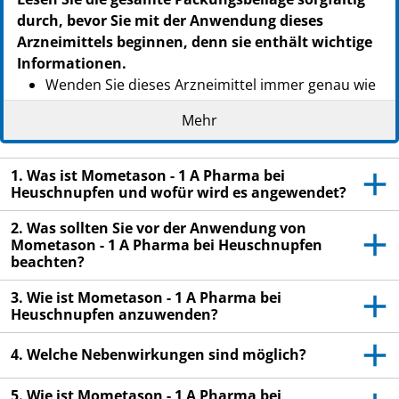
durch, bevor Sie mit der Anwendung dieses
Arzneimittels beginnen, denn sie enthält wichtige
Informationen.
Wenden Sie dieses Arzneimittel immer genau wie
in dieser Packungsbeilage beschrieben bzw.
Mehr
genau nach Anweisung Ihres Arztes oder
Apothekers an.
1. Was ist Mometason - 1 A Pharma bei
Heben Sie die Packungsbeilage auf. Vielleicht
Heuschnupfen und wofür wird es angewendet?
möchten Sie diese später nochmals lesen.
2. Was sollten Sie vor der Anwendung von
Fragen Sie Ihren Apotheker, wenn Sie weitere
Mometason - 1 A Pharma bei Heuschnupfen
Informationen oder einen Rat benötigen.
beachten?
Wenn Sie Nebenwirkungen bemerken, wenden Sie
3. Wie ist Mometason - 1 A Pharma bei
sich an Ihren Arzt oder Apotheker. Dies gilt auch
Heuschnupfen anzuwenden?
für Nebenwirkungen, die nicht in dieser
Packungsbeilage angegeben sind. Siehe Abschnitt
4. Welche Nebenwirkungen sind möglich?
4.
5. Wie ist Mometason - 1 A Pharma bei
Wenn Sie sich nach 14 Tagen nicht besser oder