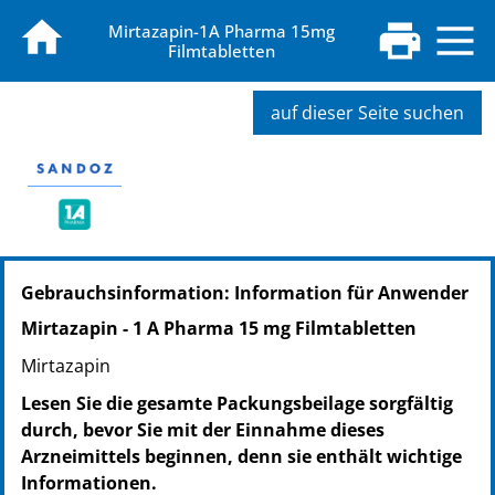
Mirtazapin-1A Pharma 15mg
Filmtabletten
auf dieser Seite suchen
PZN: 00250027
Gebrauchsinformation: Information für Anwender
PPN: 110025002768
NTIN: 04150002500278
Mirtazapin - 1 A Pharma 15 mg Filmtabletten
PZN: 00250487
Mirtazapin
PPN: 110025048767
NTIN: 04150002504870
Lesen Sie die gesamte Packungsbeilage sorgfältig
PZN: 00250642
durch, bevor Sie mit der Einnahme dieses
PPN: 110025064287
Arzneimittels beginnen, denn sie enthält wichtige
NTIN: 04150002506423
Informationen.