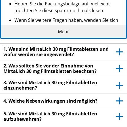
Heben Sie die Packungsbeilage auf. Vielleicht
möchten Sie diese später nochmals lesen.
Wenn Sie weitere Fragen haben, wenden Sie sich
an Ihren Arzt oder Apotheker.
Mehr
Dieses Arzneimittel wurde Ihnen persönlich
verschrieben. Geben Sie es nicht an Dritte weiter.
1. Was sind MirtaLich 30 mg Filmtabletten und
Es kann anderen Menschen schaden, auch wenn
wofür werden sie angewendet?
diese die gleichen Beschwerden haben wie Sie.
2. Was sollten Sie vor der Einnahme von
Wenn Sie Nebenwirkungen bemerken, wenden Sie
MirtaLich 30 mg Filmtabletten beachten?
sich an Ihren Arzt oder Apotheker. Dies gilt auch
für Nebenwirkungen, die nicht in dieser
3. Wie sind MirtaLich 30 mg Filmtabletten
Packungsbeilage angegeben sind. Siehe Abschnitt
einzunehmen?
4.
4. Welche Nebenwirkungen sind möglich?
5. Wie sind MirtaLich 30 mg Filmtabletten
aufzubewahren?