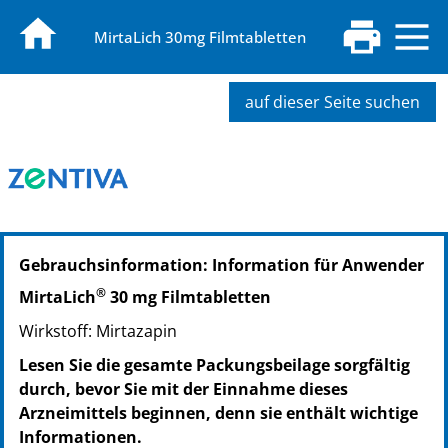
MirtaLich 30mg Filmtabletten
auf dieser Seite suchen
PZN: 02817662
Gebrauchsinformation: Information für Anwender
PPN: 110281766284
NTIN: 04150028176624
®
MirtaLich
30 mg Filmtabletten
PZN: 02817679
Wirkstoff: Mirtazapin
PPN: 110281767974
NTIN: 04150028176792
Lesen Sie die gesamte Packungsbeilage sorgfältig
PZN: 02817685
durch, bevor Sie mit der Einnahme dieses
PPN: 110281768540
Arzneimittels beginnen, denn sie enthält wichtige
NTIN: 04150028176853
Informationen.