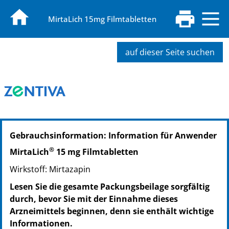
MirtaLich 15mg Filmtabletten
auf dieser Seite suchen
PZN: 02817627
Gebrauchsinformation: Information für Anwender
PPN: 110281762702
NTIN: 04150028176273
®
MirtaLich
15 mg Filmtabletten
PZN: 02817656
Wirkstoff: Mirtazapin
PPN: 110281765621
NTIN: 04150028176563
Lesen Sie die gesamte Packungsbeilage sorgfältig
PZN: 05968456
durch, bevor Sie mit der Einnahme dieses
PPN: 110596845667
Arzneimittels beginnen, denn sie enthält wichtige
NTIN: 04150059684563
Informationen.