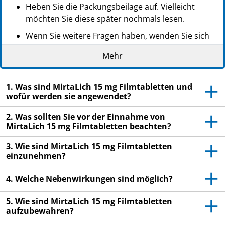
PZN: 05968462
Heben Sie die Packungsbeilage auf. Vielleicht
PPN: 110596846233
möchten Sie diese später nochmals lesen.
NTIN: 04150059684624
Wenn Sie weitere Fragen haben, wenden Sie sich
an Ihren Arzt oder Apotheker.
Mehr
Dieses Arzneimittel wurde Ihnen persönlich
verschrieben. Geben Sie es nicht an Dritte weiter.
1. Was sind MirtaLich 15 mg Filmtabletten und
Es kann anderen Menschen schaden, auch wenn
wofür werden sie angewendet?
diese die gleichen Beschwerden haben wie Sie.
2. Was sollten Sie vor der Einnahme von
Wenn Sie Nebenwirkungen bemerken, wenden Sie
MirtaLich 15 mg Filmtabletten beachten?
sich an Ihren Arzt oder Apotheker. Dies gilt auch
für Nebenwirkungen, die nicht in dieser
3. Wie sind MirtaLich 15 mg Filmtabletten
Packungsbeilage angegeben sind. Siehe Abschnitt
einzunehmen?
4.
4. Welche Nebenwirkungen sind möglich?
5. Wie sind MirtaLich 15 mg Filmtabletten
aufzubewahren?