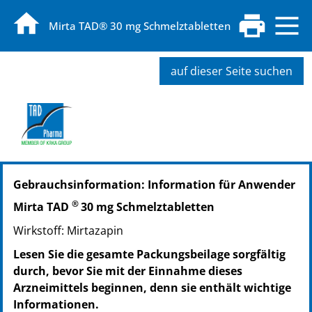
Mirta TAD® 30 mg Schmelztabletten
auf dieser Seite suchen
PZN: 06477200
Gebrauchsinformation: Information für Anwender
PPN: 110647720004
PZN: 06477217
®
Mirta TAD
30 mg Schmelztabletten
PPN: 110647721791
Wirkstoff: Mirtazapin
Lesen Sie die gesamte Packungsbeilage sorgfältig
durch, bevor Sie mit der Einnahme dieses
Arzneimittels beginnen, denn sie enthält wichtige
Informationen.