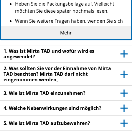
Heben Sie die Packungsbeilage auf. Vielleicht
möchten Sie diese später nochmals lesen.
Wenn Sie weitere Fragen haben, wenden Sie sich
an Ihren Arzt oder Apotheker.
Mehr
Dieses Arzneimittel wurde Ihnen persönlich
verschrieben. Geben Sie es nicht an Dritte weiter.
1. Was ist Mirta TAD und wofür wird es
Es kann anderen Menschen schaden, auch wenn
angewendet?
diese die gleichen Beschwerden haben wie Sie.
2. Was sollten Sie vor der Einnahme von Mirta
Wenn Sie Nebenwirkungen bemerken, wenden Sie
TAD beachten? Mirta TAD darf nicht
sich an Ihren Arzt oder Apotheker. Dies gilt auch
eingenommen werden,
für Nebenwirkungen, die nicht in dieser
Packungsbeilage angegeben sind.
3. Wie ist Mirta TAD einzunehmen?
Siehe Abschnitt 4.
4. Welche Nebenwirkungen sind möglich?
5. Wie ist Mirta TAD aufzubewahren?