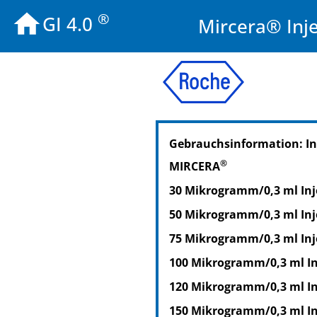
®
GI 4.0
Mircera® Inje
PZN: 04761291
Gebrauchsinformation: I
PPN: 110476129158
NTIN: 04150047612912
®
MIRCERA
PZN: 05484563
30 Mikrogramm/0,3 ml Inje
PPN: 110548456305
NTIN: 04150054845631
50 Mikrogramm/0,3 ml Inje
75 Mikrogramm/0,3 ml Inje
100 Mikrogramm/0,3 ml Inj
120 Mikrogramm/0,3 ml Inj
150 Mikrogramm/0,3 ml Inj