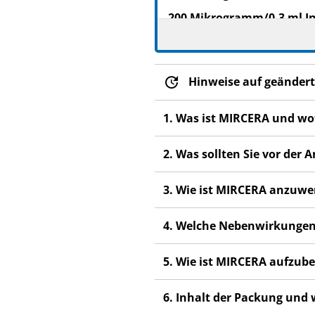
200 Mikrogramm/0,3 ml Inj
250 Mikrogramm/0,3 ml Inj
360 Mikrogramm/0,6 ml Inj
Hinweise auf geändert
Methoxy-Polyethylenglycol-
Lesen Sie die gesamte Pac
1. Was ist MIRCERA und wo
beginnen, denn sie enthäl
Heben Sie die Packungsb
2. Was sollten Sie vor de
Wenn Sie weitere Frage
3. Wie ist MIRCERA anzuw
Dieses Arzneimittel wur
anderen Menschen scha
4. Welche Nebenwirkungen
Wenn Sie Nebenwirkunge
nicht in dieser Packung
5. Wie ist MIRCERA aufzu
6. Inhalt der Packung und