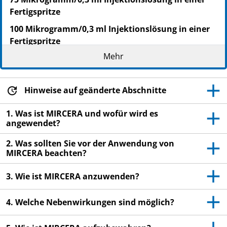
Fertigspritze
100 Mikrogramm/0,3 ml Injektionslösung in einer
Fertigspritze
Mehr
120 Mikrogramm/0,3 ml Injektionslösung in einer
Fertigspritze
150 Mikrogramm/0,3 ml Injektionslösung in einer
Hinweise auf geänderte Abschnitte
Fertigspritze
1. Was ist MIRCERA und wofür wird es
200 Mikrogramm/0,3 ml Injektionslösung in einer
angewendet?
Fertigspritze
2. Was sollten Sie vor der Anwendung von
250 Mikrogramm/0,3 ml Injektionslösung in einer
MIRCERA beachten?
Fertigspritze
360 Mikrogramm/0,6 ml Injektionslösung in einer
3. Wie ist MIRCERA anzuwenden?
Fertigspritze
4. Welche Nebenwirkungen sind möglich?
Methoxy-Polyethylenglycol-Epoetin beta
Lesen Sie die gesamte Packungsbeilage sorgfältig