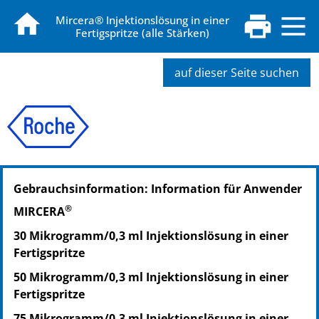
Mircera® Injektionslösung in einer
Fertigspritze (alle Stärken)
auf dieser Seite suchen
PZN: 04761345
Gebrauchsinformation: Information für Anwender
PPN: 110476134561
NTIN: 04150047613452
®
MIRCERA
30 Mikrogramm/0,3 ml Injektionslösung in einer
Fertigspritze
50 Mikrogramm/0,3 ml Injektionslösung in einer
Fertigspritze
75 Mikrogramm/0,3 ml Injektionslösung in einer