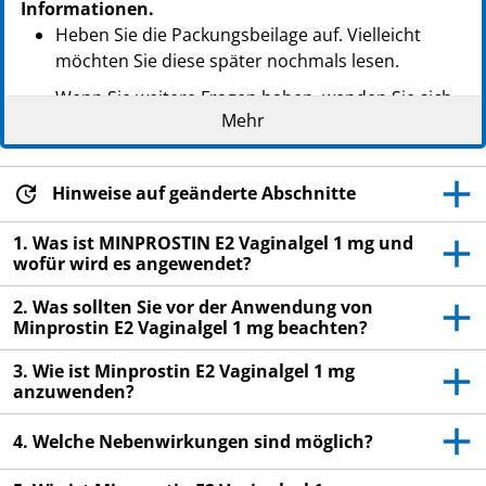
Informationen.
Heben Sie die Packungsbeilage auf. Vielleicht
möchten Sie diese später nochmals lesen.
Wenn Sie weitere Fragen haben, wenden Sie sich
Mehr
an Ihren Arzt, Apotheker oder das medizinische
Fachpersonal.
Dieses Arzneimittel wurde Ihnen persönlich
Hinweise auf geänderte Abschnitte
verschrieben. Geben Sie es nicht an Dritte weiter.
Es kann anderen Menschen schaden, auch wenn
1. Was ist MINPROSTIN E2 Vaginalgel 1 mg und
wofür wird es angewendet?
diese die gleichen Beschwerden haben wie Sie.
Wenn Sie Nebenwirkungen bemerken, wenden Sie
2. Was sollten Sie vor der Anwendung von
Minprostin E2 Vaginalgel 1 mg beachten?
sich an Ihren Arzt, Apotheker oder das
medizinische Fachpersonal. Dies gilt auch für
3. Wie ist Minprostin E2 Vaginalgel 1 mg
Nebenwirkungen, die nicht in dieser
anzuwenden?
Packungsbeilage angegeben sind. Siehe Abschnitt
4.
4. Welche Nebenwirkungen sind möglich?