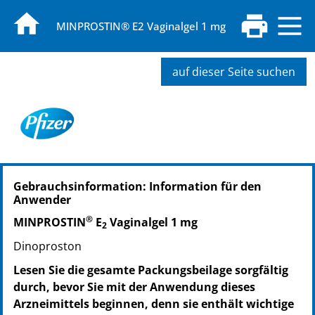
MINPROSTIN® E2 Vaginalgel 1 mg
auf dieser Seite suchen
PZN: 07666222
Gebrauchsinformation: Information für den
PPN: 110766622248
Anwender
®
MINPROSTIN
E
Vaginalgel 1 mg
2
Dinoproston
Lesen Sie die gesamte Packungsbeilage sorgfältig
durch, bevor Sie mit der Anwendung dieses
Arzneimittels beginnen, denn sie enthält wichtige