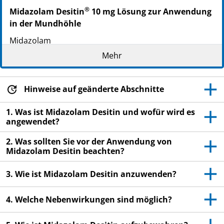
®
Midazolam Desitin
10 mg Lösung zur Anwendung
in der Mundhöhle
Midazolam
Mehr
Lesen Sie die gesamte Packungsbeilage sorgfältig
durch, bevor Sie mit der Anwendung dieses
Arzneimittels beginnen, denn sie enthält wichtige
Hinweise auf geänderte Abschnitte
Informationen.
Heben Sie die Packungsbeilage auf. Vielleicht
1. Was ist Midazolam Desitin und wofür wird es
möchten Sie diese später nochmals lesen.
angewendet?
Wenn Sie weitere Fragen haben, wenden Sie sich
2. Was sollten Sie vor der Anwendung von
an Ihren Arzt oder Apotheker.
Midazolam Desitin beachten?
Dieses Arzneimittel wurde Ihnen persönlich
3. Wie ist Midazolam Desitin anzuwenden?
verschrieben. Geben Sie es nicht an Dritte weiter.
Es kann anderen Menschen schaden, auch wenn
4. Welche Nebenwirkungen sind möglich?
diese die gleichen Beschwerden haben wie der
Patient, dem dieses Arzneimittel verschrieben
wurde.