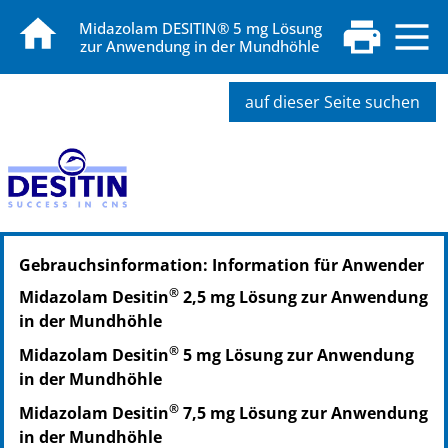
Midazolam DESITIN® 5 mg Lösung
zur Anwendung in der Mundhöhle
auf dieser Seite suchen
PZN: 17230419
Gebrauchsinformation: Information für Anwender
PPN: 111723041944
NTIN: 04150172304195
®
Midazolam Desitin
2,5 mg Lösung zur Anwendung
in der Mundhöhle
®
Midazolam Desitin
5 mg Lösung zur Anwendung
in der Mundhöhle
®
Midazolam Desitin
7,5 mg Lösung zur Anwendung
in der Mundhöhle