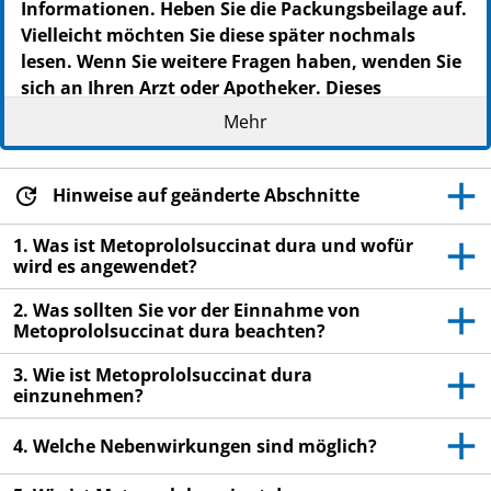
Informationen. Heben Sie die Packungsbeilage auf.
Vielleicht möchten Sie diese später nochmals
lesen. Wenn Sie weitere Fragen haben, wenden Sie
sich an Ihren Arzt oder Apotheker. Dieses
Arzneimittel wurde Ihnen persönlich verschrieben.
Mehr
Geben Sie es nicht an Dritte weiter. Es kann
anderen Menschen schaden, auch wenn diese die
gleichen Beschwerden haben wie Sie. Wenn Sie
Hinweise auf geänderte Abschnitte
Nebenwirkungen bemerken, wenden Sie sich an
1. Was ist Metoprololsuccinat dura und wofür
Ihren Arzt oder Apotheker. Dies gilt auch für
wird es angewendet?
Nebenwirkungen, die nicht in dieser
Packungsbeilage angegeben sind. Siehe Abschnitt
2. Was sollten Sie vor der Einnahme von
4.
Metoprololsuccinat dura beachten?
3. Wie ist Metoprololsuccinat dura
einzunehmen?
4. Welche Nebenwirkungen sind möglich?