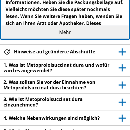
Informationen. Heben Sie die Packungsbeilage auf.
Vielleicht möchten Sie diese später nochmals
lesen. Wenn Sie weitere Fragen haben, wenden Sie
sich an Ihren Arzt oder Apotheker. Dieses
Arzneimittel wurde Ihnen persönlich verschrieben.
Mehr
Geben Sie es nicht an Dritte weiter. Es kann
anderen Menschen schaden, auch wenn diese die
gleichen Beschwerden haben wie Sie. Wenn Sie
Hinweise auf geänderte Abschnitte
Nebenwirkungen bemerken, wenden Sie sich an
1. Was ist Metoprololsuccinat dura und wofür
Ihren Arzt oder Apotheker. Dies gilt auch für
wird es angewendet?
Nebenwirkungen, die nicht in dieser
Packungsbeilage angegeben sind. Siehe Abschnitt
2. Was sollten Sie vor der Einnahme von
4.
Metoprololsuccinat dura beachten?
3. Wie ist Metoprololsuccinat dura
einzunehmen?
4. Welche Nebenwirkungen sind möglich?