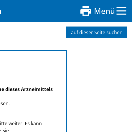
n
Menü
auf dieser Seite suchen
me dieses Arzneimittels
esen.
tte weiter. Es kann
 Sie.