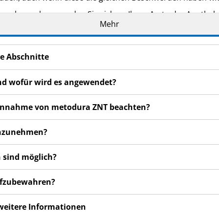
n bemerken, wenden Sie sich an Ihren Arzt oder Apotheker.
Mehr
cht in dieser Packungsbeilage angegeben sind. Siehe Abschn
e Abschnitte
nd wofür wird es angewendet?
r Einnahme von metodura ZNT beachten?
einzunehmen?
 sind möglich?
aufzubewahren?
 weitere Informationen