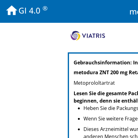
®
GI 4.0
me
PZN: 03929067
Gebrauchsinformation: In
PPN: 110392906722
NTIN: 04150039290678
metodura ZNT 200 mg Ret
Metoprololtartrat
Lesen Sie die gesamte Pac
beginnen, denn sie enthäl
Heben Sie die Packungsb
Wenn Sie weitere Frage
Dieses Arzneimittel wur
anderen Menschen scha