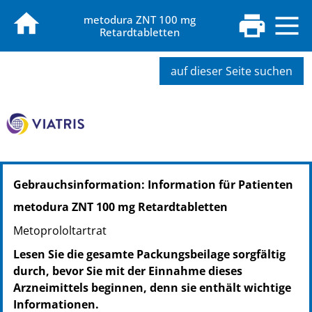
metodura ZNT 100 mg
Retardtabletten
auf dieser Seite suchen
PZN: 03928955
Gebrauchsinformation: Information für Patienten
PPN: 110392895563
NTIN: 04150039289559
metodura ZNT 100 mg Retardtabletten
PZN: 03929009
Metoprololtartrat
PPN: 110392900981
NTIN: 04150039290098
Lesen Sie die gesamte Packungsbeilage sorgfältig
durch, bevor Sie mit der Einnahme dieses
Arzneimittels beginnen, denn sie enthält wichtige
Informationen.