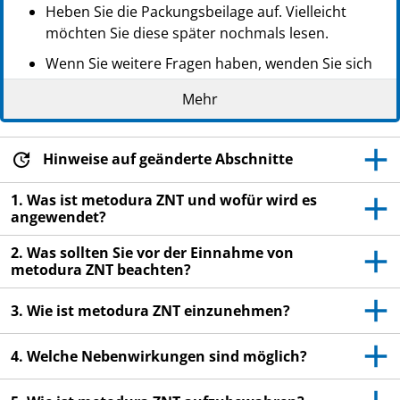
Heben Sie die Packungsbeilage auf. Vielleicht
möchten Sie diese später nochmals lesen.
Wenn Sie weitere Fragen haben, wenden Sie sich
an Ihren Arzt oder Apotheker.
Mehr
Dieses Arzneimittel wurde Ihnen persönlich
verschrieben. Geben Sie es nicht an Dritte weiter.
Es kann anderen Menschen schaden, auch wenn
Hinweise auf geänderte Abschnitte
diese die gleichen Beschwerden haben wie Sie.
1. Was ist metodura ZNT und wofür wird es
Wenn Sie Nebenwirkungen bemerken, wenden Sie
angewendet?
sich an Ihren Arzt oder Apotheker. Dies gilt auch
2. Was sollten Sie vor der Einnahme von
für Nebenwirkungen, die nicht in dieser
metodura ZNT beachten?
Packungsbeilage angegeben sind. Siehe Abschnitt
4.
3. Wie ist metodura ZNT einzunehmen?
4. Welche Nebenwirkungen sind möglich?