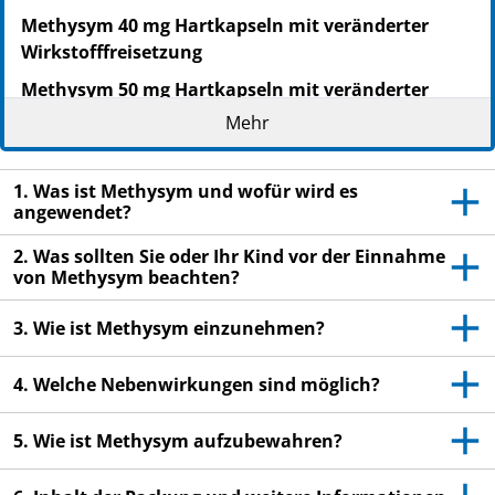
Methysym 40 mg Hartkapseln mit veränderter
Wirkstofffreisetzung
Methysym 50 mg Hartkapseln mit veränderter
Wirkstofffreisetzung
Mehr
Methysym 60 mg Hartkapseln mit veränderter
Wirkstofffreisetzung
1. Was ist Methysym und wofür wird es
angewendet?
Zur Anwendung bei Kindern ab 6 Jahren und
Jugendlichen unter 18 Jahren
2. Was sollten Sie oder Ihr Kind vor der Einnahme
von Methysym beachten?
Wirkstoff: Methylphenidathydrochlorid
Lesen Sie die gesamte Packungsbeilage sorgfältig
3. Wie ist Methysym einzunehmen?
durch, bevor Sie oder Ihr Kind mit der Einnahme
dieses Arzneimittels beginnen, denn sie enthält
4. Welche Nebenwirkungen sind möglich?
wichtige Informationen.
Heben Sie die Packungsbeilage auf. Vielleicht
5. Wie ist Methysym aufzubewahren?
möchten Sie diese später nochmals lesen.
Wenn Sie weitere Fragen haben, wenden Sie sich