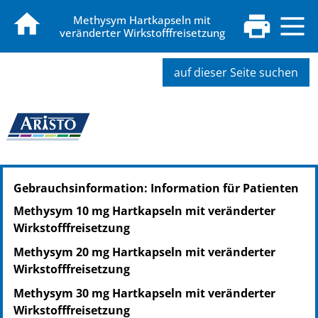
Methysym Hartkapseln mit
veränderter Wirkstofffreisetzung
auf dieser Seite suchen
PZN: 16832731
Gebrauchsinformation: Information für Patienten
PPN: 111683273150
PZN: 16832748
Methysym 10 mg Hartkapseln mit veränderter
PPN: 111683274840
Wirkstofffreisetzung
PZN: 16832754
Methysym 20 mg Hartkapseln mit veränderter
PPN: 111683275406
Wirkstofffreisetzung
Methysym 30 mg Hartkapseln mit veränderter
Wirkstofffreisetzung