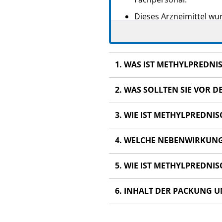
Dieses Arzneimittel wur
anderen Menschen scha
Wenn Sie Nebenwirkung
Fachpersonal. Dies gilt
1. WAS IST METHYLPREDN
Abschnitt 4.
2. WAS SOLLTEN SIE VOR
3. WIE IST METHYLPREDN
4. WELCHE NEBENWIRKUN
5. WIE IST METHYLPREDN
6. INHALT DER PACKUNG 