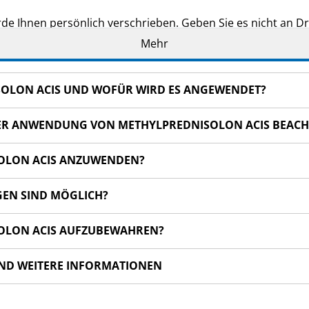
de Ihnen persönlich verschrieben. Geben Sie es nicht an Dri
den, auch wenn diese die gleichen Beschwerden haben wie
Mehr
en bemerken, wenden Sie sich an Ihren Arzt, Apotheker od
 auch für Nebenwirkungen, die nicht in dieser Packungsbeil
ISOLON ACIS UND WOFÜR WIRD ES ANGEWENDET?
 DER ANWENDUNG VON METHYLPREDNISOLON ACIS BEAC
ISOLON ACIS ANZUWENDEN?
GEN SIND MÖGLICH?
ISOLON ACIS AUFZUBEWAHREN?
UND WEITERE INFORMATIONEN