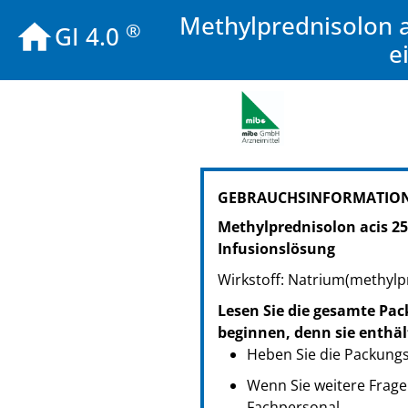
Methylprednisolon a
®
GI 4.0
e
PZN: 11729856
GEBRAUCHSINFORMATION
PPN: 111172985655
GTIN: 04260577691346
Methylprednisolon acis 25
PZN: 11729862
Infusionslösung
PPN: 111172986221
Wirkstoff: Natrium(methylp
GTIN: 04260577691353
Lesen Sie die gesamte Pac
beginnen, denn sie enthäl
Heben Sie die Packungsb
Wenn Sie weitere Frage
Fachpersonal.