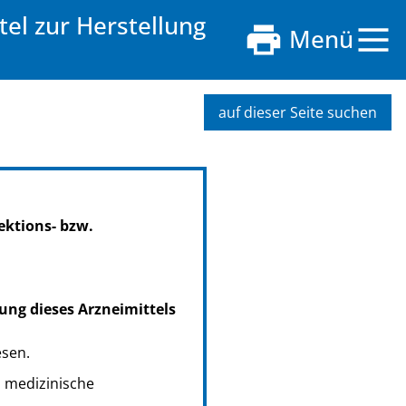
el zur Herstellung
Menü
auf dieser Seite suchen
ektions- bzw.
ung dieses Arzneimittels
esen.
s medizinische