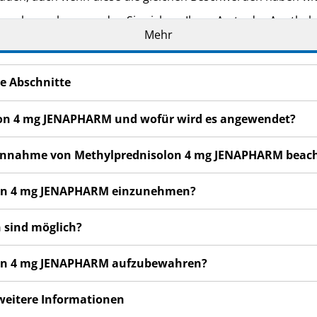
n bemerken, wenden Sie sich an Ihren Arzt oder Apotheker.
Mehr
cht in dieser Packungsbeilage angegeben sind. Siehe Abschn
e Abschnitte
olon 4 mg JENAPHARM und wofür wird es angewendet?
r Einnahme von Methylprednisolon 4 mg JENAPHARM beac
olon 4 mg JENAPHARM einzunehmen?
 sind möglich?
olon 4 mg JENAPHARM aufzubewahren?
 weitere Informationen