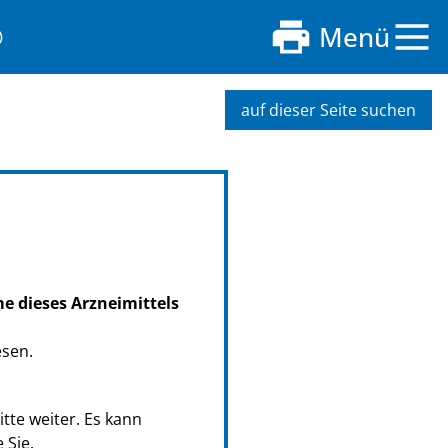
®
Menü
auf dieser Seite suchen
me dieses Arzneimittels
esen.
tte weiter. Es kann
 Sie.