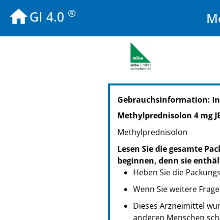
®
GI 4.0
M
PZN: 14141419
Gebrauchsinformation: In
PPN: 111414141938
PZN: 08424142
Methylprednisolon 4 mg
PPN: 110842414208
Methylprednisolon
GTIN: 04251520701267
PZN: 08424165
Lesen Sie die gesamte Pac
PPN: 110842416561
beginnen, denn sie enthäl
GTIN: 04251520701250
Heben Sie die Packungsb
PZN: 08424136
Wenn Sie weitere Frage
PPN: 110842413642
Dieses Arzneimittel wur
GTIN: 04251520701243
anderen Menschen scha
PZN: 08424159