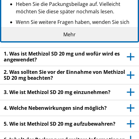
Heben Sie die Packungsbeilage auf. Vielleicht
möchten Sie diese später nochmals lesen.
Wenn Sie weitere Fragen haben, wenden Sie sich
an Ihren Arzt oder Apotheker.
Mehr
Dieses Arzneimittel wurde Ihnen persönlich
verschrieben. Geben Sie es nicht an Dritte weiter.
1. Was ist Methizol SD 20 mg und wofür wird es
Es kann anderen Menschen schaden, auch wenn
angewendet?
diese die gleichen Beschwerden haben wie Sie.
2. Was sollten Sie vor der Einnahme von Methizol
Wenn Sie Nebenwirkungen bemerken, wenden Sie
SD 20 mg beachten?
sich an Ihren Arzt oder Apotheker. Dies gilt auch
für Nebenwirkungen, die nicht in dieser
3. Wie ist Methizol SD 20 mg einzunehmen?
Packungsbeilage angegeben sind. Siehe Abschnitt
4.
4. Welche Nebenwirkungen sind möglich?
5. Wie ist Methizol SD 20 mg aufzubewahren?