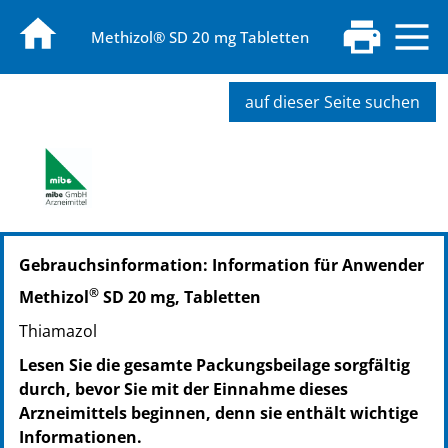
Methizol® SD 20 mg Tabletten
auf dieser Seite suchen
PZN: 19170319
Gebrauchsinformation: Information für Anwender
PPN: 111917031967
®
Methizol
SD 20 mg, Tabletten
Thiamazol
Lesen Sie die gesamte Packungsbeilage sorgfältig
durch, bevor Sie mit der Einnahme dieses
Arzneimittels beginnen, denn sie enthält wichtige
Informationen.