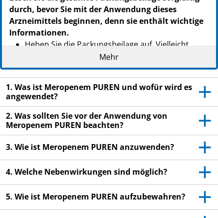
durch, bevor Sie mit der Anwendung dieses
Arzneimittels beginnen, denn sie enthält wichtige
Informationen.
Heben Sie die Packungsbeilage auf. Vielleicht
möchten Sie diese später nochmals lesen.
Mehr
Wenn Sie weitere Fragen haben, wenden Sie sich
an Ihren Arzt oder das medizinische
1. Was ist Meropenem PUREN und wofür wird es
Fachpersonal.
angewendet?
Dieses Arzneimittel wurde Ihnen persönlich
2. Was sollten Sie vor der Anwendung von
verschrieben. Geben Sie es nicht an Dritte weiter.
Meropenem PUREN beachten?
Es kann anderen Menschen schaden, auch wenn
3. Wie ist Meropenem PUREN anzuwenden?
diese die gleichen Beschwerden haben wie Sie.
Wenn Sie Nebenwirkungen bemerken, wenden Sie
4. Welche Nebenwirkungen sind möglich?
sich an Ihren Arzt oder das medizinische
Fachpersonal. Dies gilt auch für Nebenwirkungen,
5. Wie ist Meropenem PUREN aufzubewahren?
die nicht in dieser Packungsbeilage angegeben
sind. Siehe Abschnitt 4.