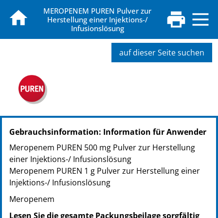
MEROPENEM PUREN Pulver zur
Herstellung einer Injektions-/
Infusionslösung
auf dieser Seite suchen
PZN: 07414845
Gebrauchsinformation: Information für Anwender
PPN: 110741484592
NTIN: 04150074148453
Meropenem PUREN 500 mg Pulver zur Herstellung
einer Injektions-/ Infusionslösung
Meropenem PUREN 1 g Pulver zur Herstellung einer
Injektions-/ Infusionslösung
Meropenem
Lesen Sie die gesamte Packungsbeilage sorgfältig