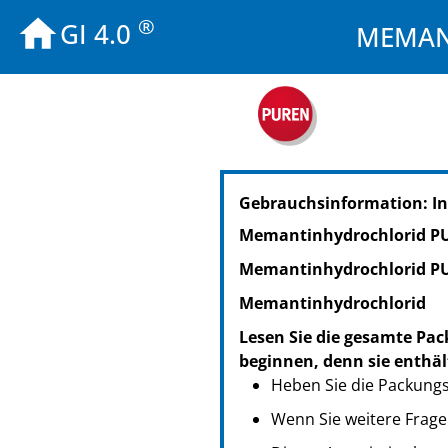
®
GI 4.0
MEMANT
PZN: 13501896
Gebrauchsinformation: I
PPN: 111350189615
NTIN: 04150135018961
Memantinhydrochlorid PU
PZN: 13501904
Memantinhydrochlorid PU
PPN: 111350190409
NTIN: 04150135019043
Memantinhydrochlorid
PZN: 13501933
Lesen Sie die gesamte Pac
PPN: 111350193328
beginnen, denn sie enthäl
NTIN: 04150135019333
Heben Sie die Packungsb
PZN: 13501910
Wenn Sie weitere Frage
PPN: 111350191072
NTIN: 04150135019104