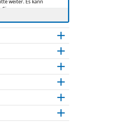
tte weiter. Es kann
 Sie.
 Dies gilt auch für
itt 4.