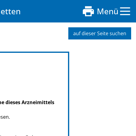
etten
Menü
auf dieser Seite suchen
me dieses Arzneimittels
esen.