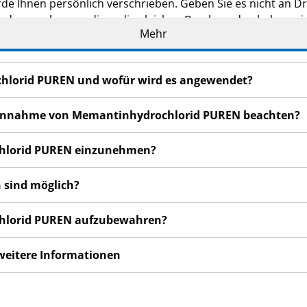
de Ihnen persönlich verschrieben. Geben Sie es nicht an Dri
den, auch wenn diese die gleichen Beschwerden haben wie
Mehr
n bemerken, wenden Sie sich an Ihren Arzt oder Apotheker.
cht in dieser Packungsbeilage angegeben sind. Siehe Abschn
chlorid PUREN und wofür wird es angewendet?
r Einnahme von Memantinhydrochlorid PUREN beachten?
chlorid PUREN einzunehmen?
 sind möglich?
chlorid PUREN aufzubewahren?
 weitere Informationen