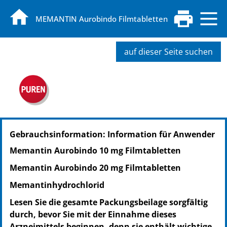
MEMANTIN Aurobindo Filmtabletten
auf dieser Seite suchen
PZN: 10142020
Gebrauchsinformation: Information für Anwender
PPN: 111014202095
NTIN: 04150101420200
Memantin Aurobindo 10 mg Filmtabletten
PZN: 10142037
Memantin Aurobindo 20 mg Filmtabletten
PPN: 111014203785
NTIN: 04150101420378
Memantinhydrochlorid
PZN: 10142043
Lesen Sie die gesamte Packungsbeilage sorgfältig
PPN: 111014204351
durch, bevor Sie mit der Einnahme dieses
NTIN: 04150101420439
Arzneimittels beginnen, denn sie enthält wichtige