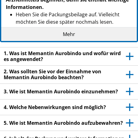
Informationen.
Heben Sie die Packungsbeilage auf. Vielleicht
möchten Sie diese später nochmals lesen.
Wenn Sie weitere Fragen haben, wenden Sie sich
Mehr
an Ihren Arzt oder Apotheker.
Dieses Arzneimittel wurde Ihnen persönlich
1. Was ist Memantin Aurobindo und wofür wird
verschrieben. Geben Sie es nicht an Dritte weiter.
es angewendet?
Es kann anderen Menschen schaden, auch wenn
2. Was sollten Sie vor der Einnahme von
diese die gleichen Beschwerden haben wie Sie.
Memantin Aurobindo beachten?
Wenn Sie Nebenwirkungen bemerken, wenden Sie
sich an Ihren Arzt oder Apotheker. Dies gilt auch
3. Wie ist Memantin Aurobindo einzunehmen?
für Nebenwirkungen, die nicht in dieser
Packungsbeilage angegeben sind. Siehe Abschnitt
4. Welche Nebenwirkungen sind möglich?
4.
5. Wie ist Memantin Aurobindo aufzubewahren?