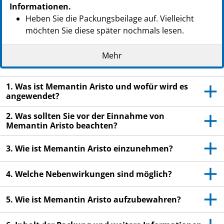
Informationen.
Heben Sie die Packungsbeilage auf. Vielleicht
möchten Sie diese später nochmals lesen.
Wenn Sie weitere Fragen haben, wenden Sie sich
Mehr
an Ihren Arzt oder Apotheker.
Dieses Arzneimittel wurde Ihnen persönlich
1. Was ist Memantin Aristo und wofür wird es
verschrieben. Geben Sie es nicht an Dritte weiter.
angewendet?
Es kann anderen Menschen schaden, auch wenn
diese die gleichen Beschwerden haben wie Sie.
2. Was sollten Sie vor der Einnahme von
Memantin Aristo beachten?
Wenn Sie Nebenwirkungen bemerken, wenden Sie
sich an Ihren Arzt oder Apotheker. Dies gilt auch
3. Wie ist Memantin Aristo einzunehmen?
für Nebenwirkungen, die nicht in dieser
Packungsbeilage angegeben sind. Siehe Abschnitt
4. Welche Nebenwirkungen sind möglich?
4.
5. Wie ist Memantin Aristo aufzubewahren?