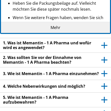
Heben Sie die Packungsbeilage auf. Vielleicht
möchten Sie diese später nochmals lesen.
Wenn Sie weitere Fragen haben, wenden Sie sich
an Ihren Arzt oder Apotheker.
Mehr
Dieses Arzneimittel wurde Ihnen persönlich
verschrieben. Geben Sie es nicht an Dritte weiter.
1. Was ist Memantin - 1 A Pharma und wofür
Es kann anderen Menschen schaden, auch wenn
wird es angewendet?
diese die gleichen Beschwerden haben wie Sie.
2. Was sollten Sie vor der Einnahme von
Wenn Sie Nebenwirkungen bemerken, wenden Sie
Memantin - 1 A Pharma beachten?
sich an Ihren Arzt oder Apotheker. Dies gilt auch
für Nebenwirkungen, die nicht in dieser
3. Wie ist Memantin - 1 A Pharma einzunehmen?
Packungsbeilage angegeben sind. Siehe Abschnitt
4.
4. Welche Nebenwirkungen sind möglich?
5. Wie ist Memantin - 1 A Pharma
aufzubewahren?