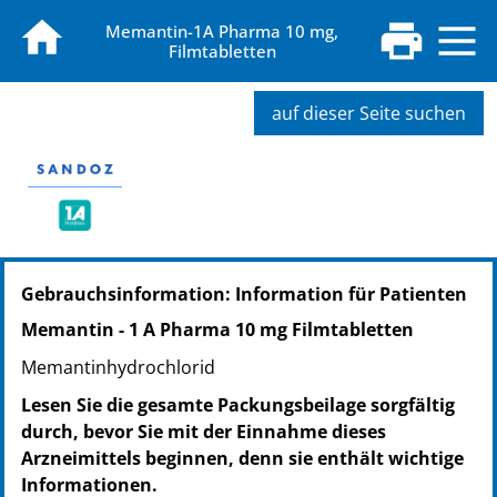
Memantin-1A Pharma 10 mg,
Filmtabletten
auf dieser Seite suchen
PZN: 04706458
Gebrauchsinformation: Information für Patienten
PPN: 110470645814
NTIN: 04150047064582
Memantin - 1 A Pharma 10 mg Filmtabletten
PZN: 04706464
Memantinhydrochlorid
PPN: 110470646477
NTIN: 04150047064643
Lesen Sie die gesamte Packungsbeilage sorgfältig
durch, bevor Sie mit der Einnahme dieses
Arzneimittels beginnen, denn sie enthält wichtige
Informationen.