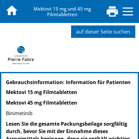
Mektovi 15 mg und 45 mg
Filmtabletten
auf dieser Seite suchen
PZN: 19276070
Gebrauchsinformation: Information für Patienten
PPN: 111927607055
PZN: 19276093
Mektovi 15 mg Filmtabletten
PPN: 111927609311
Mektovi 45 mg Filmtabletten
Binimetinib
Lesen Sie die gesamte Packungsbeilage sorgfältig
durch, bevor Sie mit der Einnahme dieses
Arzneimittels beginnen, denn sie enthält wichtige