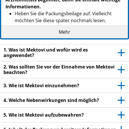
Informationen.
Heben Sie die Packungsbeilage auf. Vielleicht
möchten Sie diese später nochmals lesen.
Wenn Sie weitere Fragen haben, wenden Sie sich
Mehr
an Ihren Arzt, Apotheker oder das medizinische
Fachpersonal.
1. Was ist Mektovi und wofür wird es
angewendet?
- Dieses Arzneimittel wurde Ihnen persönlich
verschrieben. Geben Sie es nicht an Dritte weiter. Es
2. Was sollten Sie vor der Einnahme von Mektovi
kann anderen Menschen schaden, auch wenn diese
beachten?
die gleichen Beschwerden haben wie Sie.
3. Wie ist Mektovi einzunehmen?
Wenn Sie Nebenwirkungen bemerken, wenden Sie
sich an Ihren Arzt, Apotheker oder das
medizinische Fachpersonal. Dies gilt auch für
4. Welche Nebenwirkungen sind möglich?
Nebenwirkungen, die nicht in dieser
Packungsbeilage angegeben sind. Siehe Abschnitt
5. Wie ist Mektovi aufzubewahren?
4.