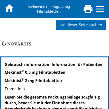
Mekinist® 0,5 mg/- 2 mg
Filmtabletten
auf dieser Seite suchen
PZN: 11295429
Gebrauchsinformation: Information für Patienten
PPN: 111129542909
NTIN: 04150112954299
®
Mekinist
0,5 mg Filmtabletten
®
Mekinist
2 mg Filmtabletten
Trametinib
Lesen Sie die gesamte Packungsbeilage sorgfältig
durch, bevor Sie mit der Einnahme dieses
Arzneimittels beginnen, denn sie enthält wichtige