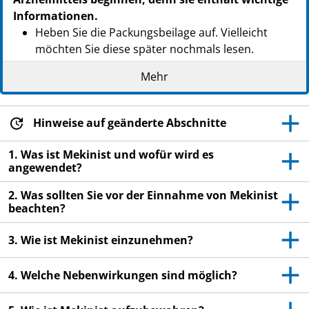
Informationen.
Heben Sie die Packungsbeilage auf. Vielleicht
möchten Sie diese später nochmals lesen.
Wenn Sie weitere Fragen haben, wenden Sie sich
Mehr
an Ihren Arzt, Apotheker oder das medizinische
Fachpersonal.
Hinweise auf geänderte Abschnitte
Dieses Arzneimittel wurde Ihnen persönlich
verschrieben. Geben Sie es nicht an Dritte weiter.
1. Was ist Mekinist und wofür wird es
Es kann anderen Menschen schaden, auch wenn
angewendet?
diese die gleichen Beschwerden haben wie Sie.
2. Was sollten Sie vor der Einnahme von Mekinist
Wenn Sie Nebenwirkungen bemerken, wenden Sie
beachten?
sich an Ihren Arzt, Apotheker oder das
medizinische Fachpersonal. Dies gilt auch für
3. Wie ist Mekinist einzunehmen?
Nebenwirkungen, die nicht in dieser
Packungsbeilage angegeben sind. Siehe Abschnitt
4. Welche Nebenwirkungen sind möglich?
4.