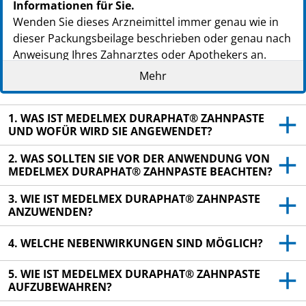
Informationen für Sie.
Wenden Sie dieses Arzneimittel immer genau wie in
dieser Packungsbeilage beschrieben oder genau nach
Anweisung Ihres Zahnarztes oder Apothekers an.
Mehr
Heben Sie die Packungsbeilage auf. Vielleicht
möchten Sie diese später nochmals lesen.
Fragen Sie Ihren Apotheker, wenn Sie weitere
1. WAS IST MEDELMEX DURAPHAT® ZAHNPASTE
UND WOFÜR WIRD SIE ANGEWENDET?
Informationen oder einen Rat benötigen.
Wenn Sie Nebenwirkungen bemerken, wenden Sie
2. WAS SOLLTEN SIE VOR DER ANWENDUNG VON
MEDELMEX DURAPHAT® ZAHNPASTE BEACHTEN?
sich an Ihren Zahnarzt oder Apotheker. Dies gilt
auch für sämtliche mögliche Nebenwirkungen, die
3. WIE IST MEDELMEX DURAPHAT® ZAHNPASTE
nicht in dieser Packungsbeilage angegeben sind.
ANZUWENDEN?
Siehe Abschnitt 4.
4. WELCHE NEBENWIRKUNGEN SIND MÖGLICH?
Wenn Sie sich nicht besser oder gar schlechter
fühlen, wenden Sie sich an Ihren Arzt.
5. WIE IST MEDELMEX DURAPHAT® ZAHNPASTE
AUFZUBEWAHREN?