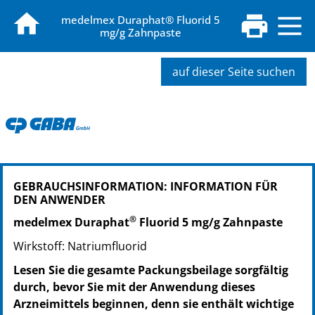
medelmex Duraphat® Fluorid 5
mg/g Zahnpaste
auf dieser Seite suchen
PZN: 18399184
GEBRAUCHSINFORMATION: INFORMATION FÜR
PPN: 111839918460
DEN ANWENDER
PZN: 18399178
®
PPN: 111839917894
medelmex Duraphat
Fluorid 5 mg/g Zahnpaste
Wirkstoff: Natriumfluorid
Lesen Sie die gesamte Packungsbeilage sorgfältig
durch, bevor Sie mit der Anwendung dieses
Arzneimittels beginnen, denn sie enthält wichtige